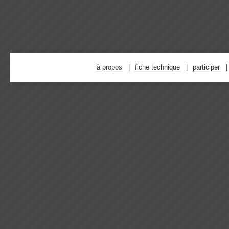
à propos
fiche technique
participer