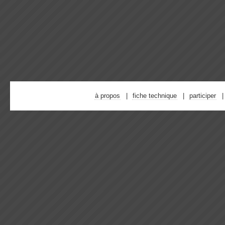
à propos
fiche technique
participer