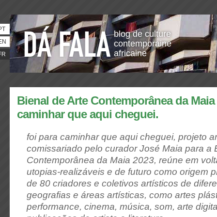
PT
blog de culture
EN
contemporaine
africaine
FR
Bienal de Arte Contemporânea da Maia 2
caminhar que aqui cheguei.
foi para caminhar que aqui cheguei
, projeto ar
comissariado pelo curador José Maia para a B
Contemporânea da Maia 2023, reúne em volta
utopias-realizáveis e de futuro como origem 
de 80 criadores e coletivos artísticos de dife
geografias e áreas artísticas, como artes plást
performance, cinema, música, som, arte digita