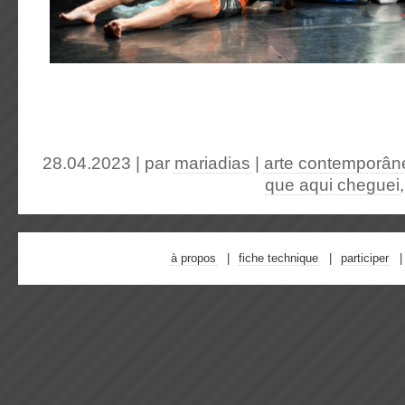
28.04.2023 | par
mariadias
|
arte contemporân
que aqui cheguei
à propos
fiche technique
participer