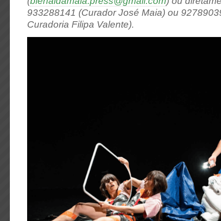
(
bienaldamaia.press@gmail.com
) ou diretame
933288141 (Curador José Maia) ou 92789039
Curadoria Filipa Valente).