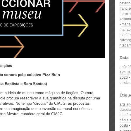
catari
franci
hermin
keitam
mari
mariap
martam
Nilzan
ritada
Data
osições
août 2
avril 2
eça sonora pelo coletivo Pizz Buin
2026
octobr
osa Baptista e Sara Santos)
m a ideia de museu como máquina de ficções. Outrora
Étiqu
je procura reescrever a sua gramática na disputa por uma
rrativas. No tempo “circular” do CIAJG, as propostas
arts a
tivo e a imaginação como inversão da moral económica
cláudi
rta Mestre, curadora-geral do CIAJG
elepê
nádia s
costa
ronga