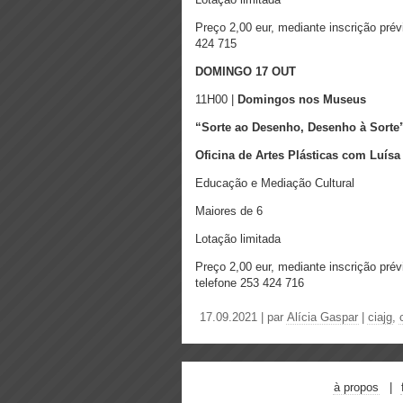
Preço 2,00 eur, mediante inscrição pré
424 715
DOMINGO 17 OUT
11H00 |
Domingos nos Museus
“Sorte ao Desenho, Desenho à Sorte
Oficina de Artes Plásticas com
Luísa
Educação e Mediação Cultural
Maiores de 6
Lotação limitada
Preço 2,00 eur, mediante inscrição pré
telefone 253 424 716
17.09.2021 | par
Alícia Gaspar
|
ciajg
,
à propos