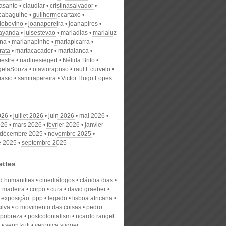
nasanto
claudiar
cristinasalvador
scabagulho
guilhermecartaxo
iobovino
joanapereira
joanapires
ayanda
luisestevao
mariadias
marialuz
ana
marianapinho
mariapicarra
rata
martacacador
martalanca
estre
nadinesiegert
Nélida Brito
gelaSouza
otavioraposo
raul f. curvelo
masio
samirapereira
Victor Hugo Lopes
026
juillet 2026
juin 2026
mai 2026
026
mars 2026
février 2026
janvier
décembre 2025
novembre 2025
e 2025
septembre 2025
ettes
nd humanities
cinediálogos
cláudia dias
a madeira
corpo
cura
david graeber
exposição. ppp
legado
lisboa africana
ilva
o movimento das coisas
pedro
pobreza
postcolonialism
ricardo rangel
seun kuti
veronica stigger