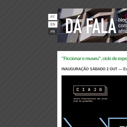
PT
blo
EN
con
afri
FR
"Ficcionar o museu", ciclo de exp
INAUGURAÇÃO SÁBADO 2 OUT —
En