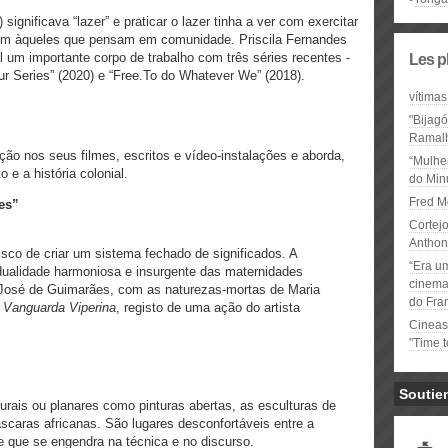
significava “lazer” e praticar o lazer tinha a ver com exercitar
bém àqueles que pensam em comunidade. Priscila Fernandes
l um importante corpo de trabalho com três séries recentes -
Les p
ur Series” (2020) e “Free.To do Whatever We” (2018).
vítimas
"Bijag
Ramal
ão nos seus filmes, escritos e vídeo-instalações e aborda,
“Mulhe
o e a história colonial.
do Minu
Fred M
es”
Cortejo
Anthon
risco de criar um sistema fechado de significados. A
“Era u
dualidade harmoniosa e insurgente das maternidades
cinema 
 José de Guimarães, com as naturezas-mortas de Maria
do Fra
m
Vanguarda Viperina
, registo de uma ação do artista
Cineas
"Time 
Soutie
rais ou planares como pinturas abertas, as esculturas de
caras africanas. São lugares desconfortáveis entre a
 que se engendra na técnica e no discurso.