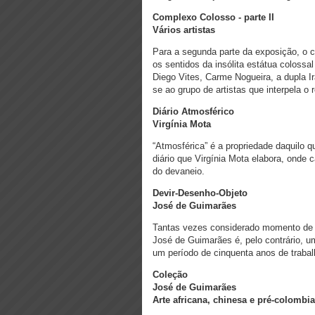
Complexo Colosso - parte II
Vários artistas
Para a segunda parte da exposição, o cu
os sentidos da insólita estátua coloss
Diego Vites, Carme Nogueira, a dupla I
se ao grupo de artistas que interpela o 
Diário Atmosférico
Virgínia Mota
“Atmosférica” é a propriedade daquilo 
diário que Virgínia Mota elabora, onde 
do devaneio.
Devir-Desenho-Objeto
José de Guimarães
Tantas vezes considerado momento de i
José de Guimarães é, pelo contrário, u
um período de cinquenta anos de traba
Coleção
José de Guimarães
Arte africana, chinesa e pré-colombi