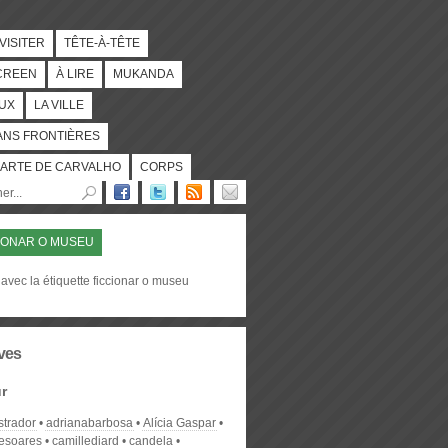
 VISITER
TÊTE-À-TÊTE
CREEN
À LIRE
MUKANDA
UX
LA VILLE
ANS FRONTIÈRES
ARTE DE CARVALHO
CORPS
IONAR O MUSEU
avec la étiquette ficcionar o museu
ves
r
strador
adrianabarbosa
Alícia Gaspar
desoares
camillediard
candela