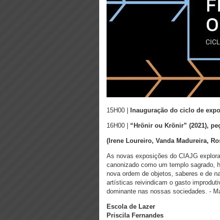
15H00 |
Inauguração do ciclo de exp
16H00 |
“Hrönir ou Krönir” (2021), p
(Irene Loureiro, Vanda Madureira, R
As novas exposições do CIAJG explora
canonizado como um templo sagrado, ho
nova ordem de objetos, saberes e de na
artísticas reivindicam o gasto improdu
dominante nas nossas sociedades. - Ma
Escola de Lazer
Priscila Fernandes