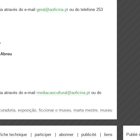
via
através do e-mail
geral@aoficina.pt
ou do telefone 253
”
 Abreu
via
através do e-mail
mediacaocultural@aoficina.pt
ou do
curadoria
,
exposição
,
ficcionar o museu
,
marta mestre
,
museu
fiche technique
participer
abonner
publicité
liens
Publié