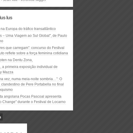
lus lus
 na Europa do tráfico transatlântico
ós – Uma Viagem ao Sul Global", de Paulo
ho
res que carregam”: concurso do Festival
to reflete sobre a força feminina cotidiana
oten na Dentu Zona,
, a primeira exposição individual de
y Mazza
ma vez, numa meia-noite sombria…”: O
clandestino de Pere Portabella no final
nquismo
ta angolana Pocas Pascoal apresenta
to Change" durante o Festival de Locarno
n