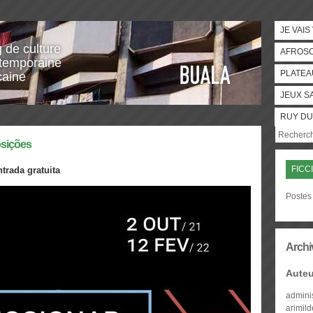
JE VAIS
g de culture
AFROS
temporaine
PLATEA
caine
JEUX S
RUY DU
osições
FICC
trada gratuita
Postes 
Archi
Auteu
admini
arimil