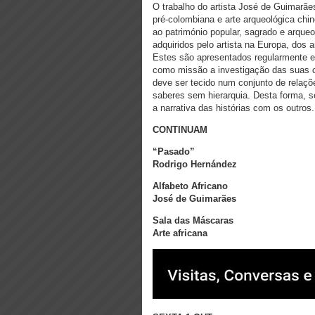
O trabalho do artista José de Guimarães
pré-colombiana e arte arqueológica chi
ao património popular, sagrado e arqueo
adquiridos pelo artista na Europa, dos
Estes são apresentados regularmente 
como missão a investigação das suas 
deve ser tecido num conjunto de relaçõ
saberes sem hierarquia. Desta forma, se
a narrativa das histórias com os outros
CONTINUAM
“Pasado”
Rodrigo Hernández
Alfabeto Africano
José de Guimarães
Sala das Máscaras
Arte africana