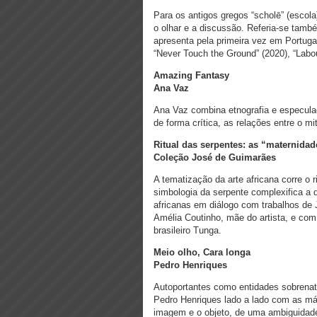
Para os antigos gregos “scholē” (escola) 
o olhar e a discussão. Referia-se tam
apresenta pela primeira vez em Portuga
“Never Touch the Ground” (2020), “Labo
Amazing Fantasy
Ana Vaz
Ana Vaz combina etnografia e especulaç
de forma crítica, as relações entre o mit
Ritual das serpentes: as “maternidad
Coleção José de Guimarães
A tematização da arte africana corre o 
simbologia da serpente complexifica a 
africanas em diálogo com trabalhos de
Amélia Coutinho, mãe do artista, e co
brasileiro Tunga.
Meio olho, Cara longa
Pedro Henriques
Autoportantes como entidades sobrenatu
Pedro Henriques lado a lado com as más
imagem e o objeto, de uma ambiguidade