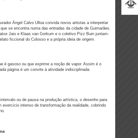
rador Ángel Calvo Ulloa convida novos artistas a interpretar
al que se encontra numa das entradas da cidade de Guimarães.
ratxe Jaio e Klaas van Gorkum e o coletivo Pizz Buin juntam-
relato ficcional do Colosso e a própria ideia de origem.
que é gasoso ou que exprime a noção de vapor. Assim é o
cada página é um convite à atividade indisciplinada
ntervalo ou de pausa na produção artística, o desenho para
m exercício intenso de transformação da realidade, cobrindo
lho.
ana