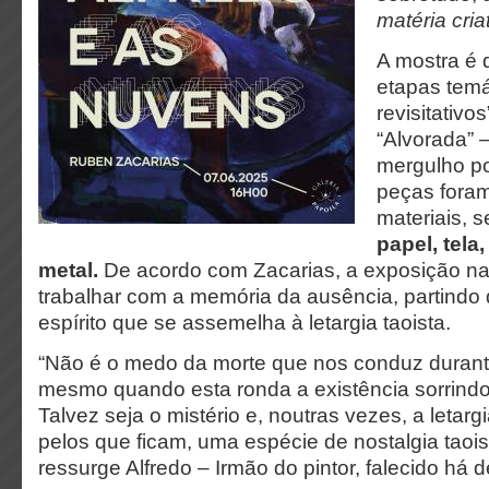
matéria cria
A mostra é 
etapas temá
revisitativos
“Alvorada”
mergulho po
peças foram
materiais, 
papel, tela,
metal.
De acordo com Zacarias, a exposição n
trabalhar com a memória da ausência, partindo
espírito que se assemelha à letargia taoista.
“Não é o medo da morte que nos conduz durante 
mesmo quando esta ronda a existência sorrindo
Talvez seja o mistério e, noutras vezes, a letargi
pelos que ficam, uma espécie de nostalgia taois
ressurge Alfredo – Irmão do pintor, falecido há 