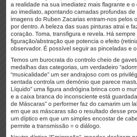
a realidade na sua imediatez mais flagrante e 
ao imediato, apontando camadas profundas de s
imagens do Ruben Zacarias entram-nos pelos o
por dentro. A beleza das suas pinturas atrai e fa
coração. Toma, transfigura e revela. Há sempr
figuração/abstração que potencia o efeito (reti
observador. É possível seguir as pinceladas e o 
Temos um burocrata do controlo cheio de gavet
medalhas das categorias, um verdadeiro “ador
“musicalidade” um ser andrajoso com os privilé
sentada controla um demónio que parece mastu
Líquido” uma figura andrógina brinca com o mun
e a caixa branca do inconsciente está guardad
de Máscaras” o performer faz do camarim um lab
em que as máscaras são o resultado desse pr
um díptico em que um simples encostar de cab
permite a transmissão = o diálogo.