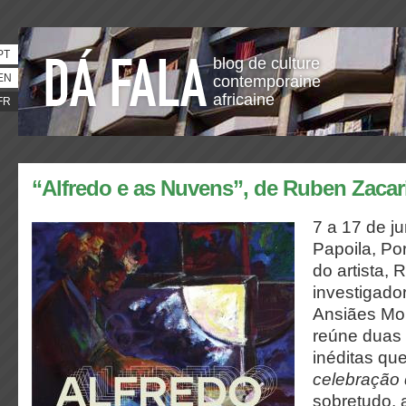
PT
blog de culture
EN
contemporaine
africaine
FR
“Alfredo e as Nuvens”, de Ruben Zacar
7 a 17 de j
Papoila, Po
do artista,
investigador
Ansiães Mon
reúne duas
inéditas qu
celebração 
sobretudo,