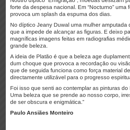
Noutro díptico “Emigração”, moedas deslizam p
forte da despesa nacional.
Em “Nocturno” uma f
provoca um splash da espuma dos dias.
No díptico Jeany Duwal uma mulher amputada
que a impede de alcançar as figuras.
E deixo pa
magníficas imagens feitas em radiografias méd
grande beleza.
A ideia de Platão é que a beleza age duplamente
dum choque que provoca a recordação ou visão
que de seguida funciona como força material d
directamente utilizável para o progresso espiritu
Foi isso que senti ao contemplar as pinturas d
Uma beleza que se prende ao nosso corpo, irres
de ser obscura e enigmática.”
Paulo Ansiães Monteiro