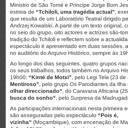
Ministro de São Tomé e Príncipe Jorge Bom Je
estreia de
“Tchiloli, uma tragédia actual”
, exe
que resulta de um Laboratório Teatral dirigido 
Andrzej Kowalski. A partir de um texto original, 
no seio do grupo, oito actores e actrizes são-t
tradição do Tchiloli e reflectem sobre a actualid
espectáculo é apresentado em duas sessões, a 
no auditório do Arquivo Histórico, sempre às 19
Ao longo dos dias seguintes, quatro grupos na
os seus trabalhos, todos também no Arquivo Hi
19h00:
“Kinté de
Motxi”
, pelo Legi Tela (23 de
Mentiroso”
, pelo grupo Os Parodiantes da Ilha
olhar
direccionado”
, do Caravana Africana (25
busca do sonho”
, pelo Surpresa da Madrugada
As participações internacionais nesta primeira e
são asseguradas pelo espectáculo
“Pois é,
vizinha”
(Moçambique), com encenação de Mari