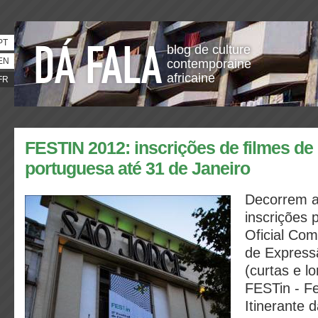
PT
blog de culture
EN
contemporaine
africaine
FR
FESTIN 2012: inscrições de filmes de
portuguesa até 31 de Janeiro
Decorrem at
inscrições 
Oficial Com
de Express
(curtas e l
FESTin - F
Itinerante 