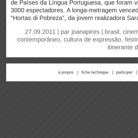
de Países da Língua Portuguesa, que foram vi
3000 espectadores. A longa-metragem vencedo
“Hortas di Pobreza”, da jovem realizadora Sar
27.09.2011 | par
joanapires
|
brasil
,
cine
contemporâneo
,
cultura de expressão
,
festi
itinerante 
à propos
fiche technique
participer