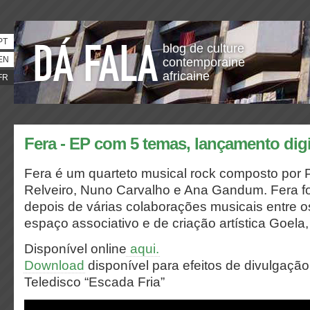
PT
blog de culture
EN
contemporaine
africaine
FR
Fera - EP com 5 temas, lançamento digi
Fera é um quarteto musical rock composto por P
Relveiro, Nuno Carvalho e Ana Gandum. Fera 
depois de várias colaborações musicais entre
espaço associativo e de criação artística Goela
Disponível online
aqui.
Download
disponível para efeitos de divulgação
Teledisco “Escada Fria”