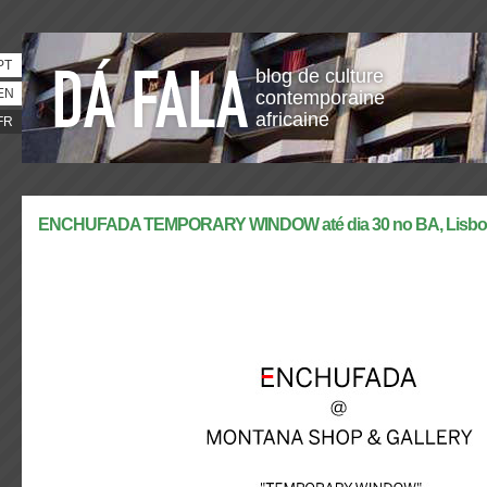
PT
blog de culture
EN
contemporaine
africaine
FR
ENCHUFADA TEMPORARY WINDOW até dia 30 no BA, Lisbo