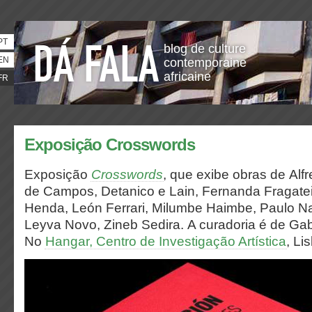
PT
blog de culture
EN
contemporaine
africaine
FR
Exposição Crosswords
Exposição
Crosswords
, que exibe obras de Alf
de Campos, Detanico e Lain, Fernanda Fragateir
Henda, León Ferrari, Milumbe Haimbe, Paulo Na
Leyva Novo, Zineb Sedira. A curadoria é de Gab
N
o
Hangar, Centro de Investigação Artística
, Li