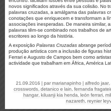
encontro: facilitam fusões entre pessoas e pal
novos significados através da sua colisão. No tr
palavras cruzadas, a amálgama das palavras cri
conotações que enriquecem e transformam a lí
associações inesperadas. De maneira similar, 
palavras têm-se combinado nos trabalhos de arti
escritores ao longo da história.
A exposição
Palavras Cruzadas
abrange períod
produção artística com a inclusão de figuras hi
Ferrari e Augusto de Campos bem como artista
actividade que trabalham em África, América La
21.09.2016 | par
marianapinho
|
alfredo jaar
crosswords
,
detanico e lain
,
fernanda fragatei
hangar
,
kiluanji kia henda
,
león ferrari
,
mi
nazareth
,
reynier le