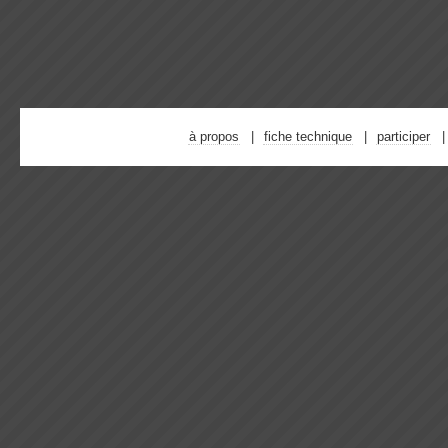
à propos
fiche technique
participer