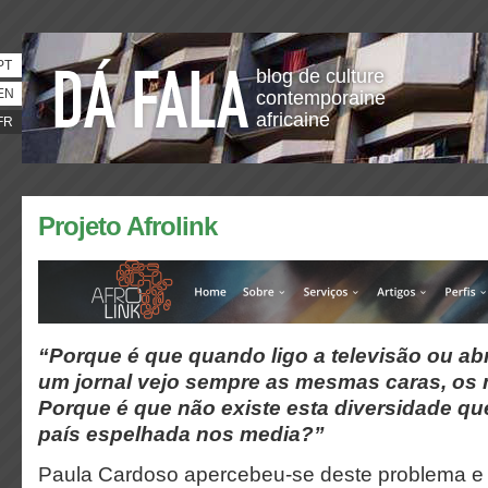
PT
blog de culture
EN
contemporaine
africaine
FR
Projeto Afrolink
“Porque é que quando ligo a televisão ou ab
um jornal vejo sempre as mesmas caras, o
Porque é que não existe esta diversidade q
país espelhada nos media?”
Paula Cardoso apercebeu-se deste problema e 