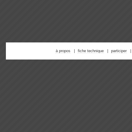
à propos
fiche technique
participer