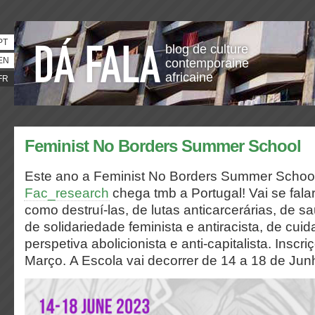
PT
blog de culture
EN
contemporaine
africaine
FR
Feminist No Borders Summer School
Este ano a Feminist No Borders Summer Schoo
Fac_research
chega tmb a Portugal! Vai se falar
como destruí-las, de lutas anticarcerárias, de sau
de solidariedade feminista e antiracista, de c
perspetiva abolicionista e anti-capitalista. Inscr
Março. A Escola vai decorrer de 14 a 18 de Ju