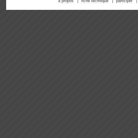
à propos
fiche technique
participer