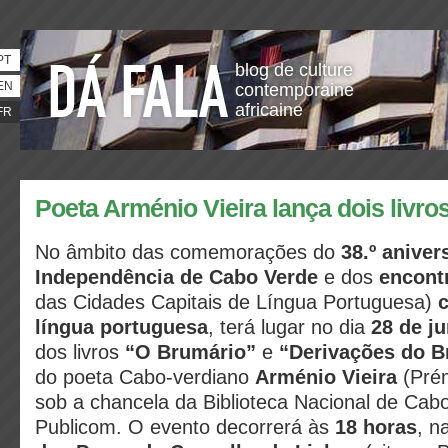
PT
blog de culture
EN
contemporaine
africaine
FR
Poeta Arménio Vieira lança dois livr
No âmbito das comemorações do
38.º aniver
Independência de Cabo Verde
e dos
encont
das Cidades Capitais de Língua Portuguesa)
língua portuguesa
, terá lugar no dia
28 de j
dos livros
“O Brumário”
e
“Derivações do B
do poeta Cabo-verdiano
Arménio Vieira
(Pré
sob a chancela da Biblioteca Nacional de Cab
Publicom. O evento decorrerá às
18 horas
, n