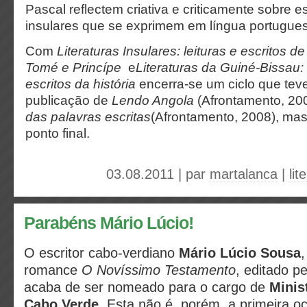
Pascal reflectem criativa e criticamente sobre e
insulares que se exprimem em língua portugue
Com
Literaturas Insulares: leituras e escritos 
Tomé e Princípe
e
Literaturas da Guiné-Bissau:
escritos da história
encerra-se um ciclo que teve
publicação de
Lendo Angola
(Afrontamento, 20
das palavras escritas
(Afrontamento, 2008), ma
ponto final.
03.08.2011 | par
martalanca
|
li
Parabéns Mário Lúcio!
O escritor cabo-verdiano
Mário Lúcio Sousa
,
romance
O Novíssimo Testamento
, editado p
acaba de ser nomeado para o cargo de
Minis
Cabo Verde
. Esta não é, porém, a primeira o