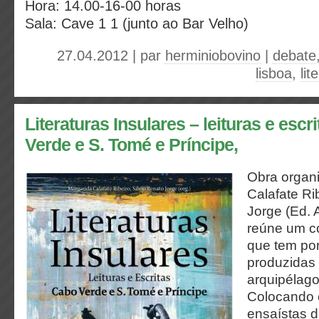
Hora: 14.00-16-00 horas
Sala: Cave 1 1 (junto ao Bar Velho)
27.04.2012 | par
herminiobovino
|
debate
lisboa
,
li
Literaturas Insulares – leituras e escr
Verde e S. Tomé e Príncipe,
Obra organ
Calafate Ri
Jorge (Ed. 
reúne um co
que tem por 
produzidas 
arquipélago
Colocando 
ensaístas d