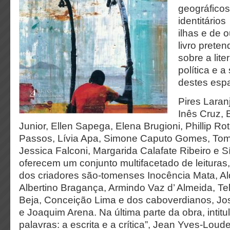
geográficos
identitário
ilhas e de 
livro prete
sobre a lite
política e 
destes esp
Pires Laran
Inês Cruz,
Junior, Ellen Sapega, Elena Brugioni, Phillip Ro
Passos, Lívia Apa, Simone Caputo Gomes, Tom
Jessica Falconi, Margarida Calafate Ribeiro e S
oferecem um conjunto multifacetado de leituras,
dos criadores são-tomenses Inocência Mata, Ald
Albertino Bragança, Armindo Vaz d’ Almeida, Te
Beja, Conceição Lima e dos caboverdianos, J
e Joaquim Arena. Na última parte da obra, intitu
palavras: a escrita e a crítica”, Jean Yves-Lou