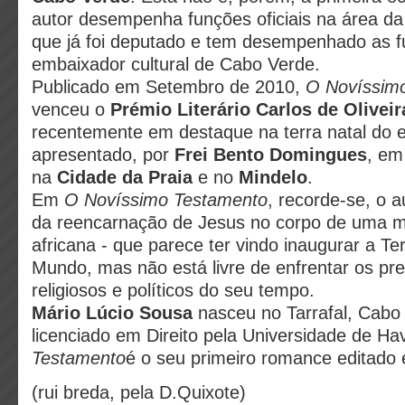
autor desempenha funções oficiais na área da
que já foi deputado e tem desempenhado as 
embaixador cultural de Cabo Verde.
Publicado em Setembro de 2010,
O Novíssim
venceu o
Prémio Literário Carlos de Oliveir
recentemente em destaque na terra natal do es
apresentado, por
Frei Bento Domingues
, em
na
Cidade da Praia
e no
Mindelo
.
Em
O Novíssimo Testamento
, recorde-se, o 
da reencarnação de Jesus no corpo de uma mu
africana - que parece ter vindo inaugurar a Te
Mundo, mas não está livre de enfrentar os pre
religiosos e políticos do seu tempo.
Mário Lúcio Sousa
nasceu no Tarrafal, Cabo 
licenciado em Direito pela Universidade de H
Testamento
é o seu primeiro romance editado 
(rui breda, pela D.Quixote)