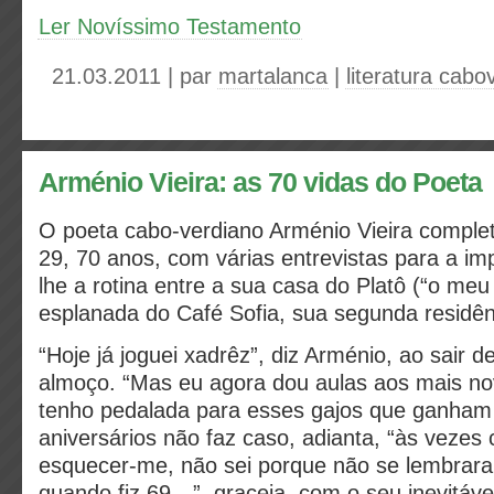
Ler Novíssimo Testamento
21.03.2011 | par
martalanca
|
literatura cabo
Arménio Vieira: as 70 vidas do Poeta
O poeta cabo-verdiano Arménio Vieira complet
29, 70 anos, com várias entrevistas para a imp
lhe a rotina entre a sua casa do Platô (“o meu
esplanada do Café Sofia, sua segunda residên
“Hoje já joguei xadrêz”, diz Arménio, ao sair d
almoço. “Mas eu agora dou aulas aos mais nov
tenho pedalada para esses gajos que ganham
aniversários não faz caso, adianta, “às veze
esquecer-me, não sei porque não se lembrar
quando fiz 69…”, graceja, com o seu inevitáve