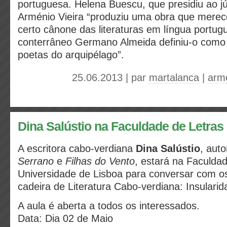
portuguesa. Helena Buescu, que presidiu ao jú
Arménio Vieira “produziu uma obra que merec
certo cânone das literaturas em língua portug
conterrâneo Germano Almeida definiu-o como
poetas do arquipélago”.
25.06.2013 | par
martalanca
|
armé
Dina Salústio na Faculdade de Letras
A escritora cabo-verdiana
Dina Salústio
, aut
Serrano
e
Filhas do Vento
, estará na Faculda
Universidade de Lisboa para conversar com o
cadeira de Literatura Cabo-verdiana: Insulari
A aula é aberta a todos os interessados.
Data: Dia 02 de Maio