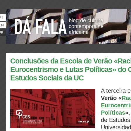
PT
blog de culture
EN
contemporaine
africaine
FR
Conclusões da Escola de Verão «Rac
Eurocentrismo e Lutas Políticas» do 
Estudos Sociais da UC
A terceira 
Verão «
Ra
Eurocentr
Políticas
»
,
de Estudos
Universida