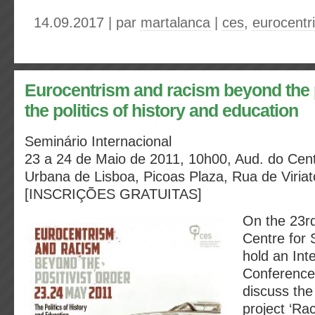
14.09.2017 | par
martalanca
|
ces
,
eurocentr
Eurocentrism and racism beyond the p
the politics of history and education
Seminário Internacional
23 a 24 de Maio de 2011, 10h00, Aud. do Cen
Urbana de Lisboa, Picoas Plaza, Rua de Viriat
[INSCRIÇÕES GRATUITAS]
On the 23r
Centre for S
hold an Int
Conference
discuss the
project ‘Rac