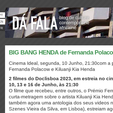
PT
blog de culture
EN
contemporaine
africaine
FR
BIG BANG HENDA de Fernanda Polac
Cinema Ideal, segunda, 10 Junho, 21:30com a 
Fernanda Polacow e Kiluanji Kia Henda
2 filmes do Doclisboa 2023, em estreia no ci
10, 13 e 16 de Junho, às 21:30
O filme que recebeu, entre outros, o Prémio F
curta-metragem sobre o artista Kiluanji Kia Hen
também agora uma antologia dos seus videos 
Szenes Vieira da Silva, em Lisboa), estreiam a