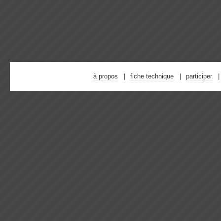
à propos
fiche technique
participer