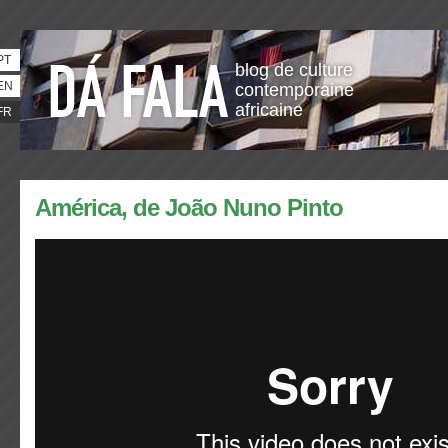
PT
blog de culture
EN
contemporaine
africaine
FR
América, de João Nuno Pinto