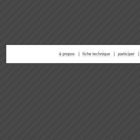
à propos
fiche technique
participer