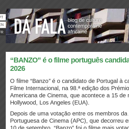
PT
blog de culture
EN
contemporaine
africaine
FR
“BANZO” é o filme português candid
2026
O filme “Banzo
”
é o candidato de Portugal à c
Filme Internacional, na 98.ª edição dos Prém
Americana de Cinema, que acontece a 15 de
Hollywood, Los Angeles (EUA).
Depois de uma votação entre os membros da
Portuguesa de Cinema (APC), que decorreu en
10 de setembro, “Banzo” foi o filme mais vot