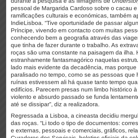
durante a pesquisa e as filmagens de
Understo
pessoal de Margarida Cardoso sobre o cacau e
ramificações culturais e económicas, também 
IndieLisboa. “Tive oportunidade de passar algu
Príncipe, vivendo em contacto com muitas pess
conhecendo bem a geografia através das viag
que tinha de fazer durante o trabalho. As extra
roças são uma constante na paisagem da ilha. 
estranhamente fantasmagórico naquelas estrutu
lado mais evidente da decadência, mas porque 
paralisado no tempo, como se as pessoas que 
ruínas estivessem ali há quase tanto tempo qua
edifícios. Parecem presas num limbo histórico 
violento e absurdo passado se funda lentament
até se dissipar”, diz a realizadora.
Regressada a Lisboa, a cineasta decidiu mergu
das roças. “Li todo o tipo de documentos: corr
e externas, pessoais e comerciais, gráficos, rela
Curadores dos Serviçais, boletins oficiais da coló