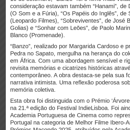
consideração estavam também “Hanami”, de 
(O Som e a Fúria), “Os Papéis do Inglês”, de
(Leopardo Filmes), “Sobreviventes”, de José 
Golias) e “Sonhar com Leões”, de Paolo Mari
Blanco (Promenade).
“Banzo”, realizado por Margarida Cardoso e 
Pedra no Sapato, mergulha na herança do col
em África. Com uma abordagem sensível e rig
revisita memórias e cicatrizes históricas atra
contemporâneo. A obra destaca-se pela sua fo
narrativa intimista. Uma reflexão poderosa sob
memória coletiva.
Esta obra foi distinguida com o Prémio ‘Árvor
na 21.ª edição do Festival IndieLisboa. Foi ai
Academia Portuguesa de Cinema como repres
Portugal na categoria de Melhor Filme Ibero-
Prémios Macondo 2025, atribuídos pela Acad