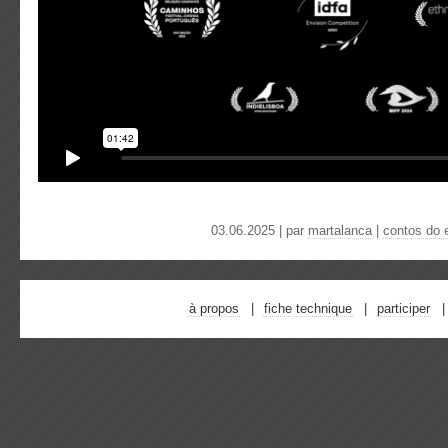
03.06.2025 | par
martalanca
|
contos do 
à propos
fiche technique
participer