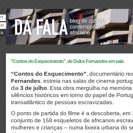
PT
blog de culture
EN
contemporaine
africaine
FR
"Contos do Esquecimento", de Dulce Fernandes em sala
“Contos do Esquecimento”
, documentário re
Fernandes
, estreia nas salas de cinema port
dia
3 de julho
. Esta obra mergulha na memória 
silêncios históricos em torno do papel de Portuga
transatlântico de pessoas escravizadas.
O ponto de partida do filme é a descoberta, em
conjunto de 158 esqueletos de africanos escra
mulheres e crianças – numa lixeira urbana do 