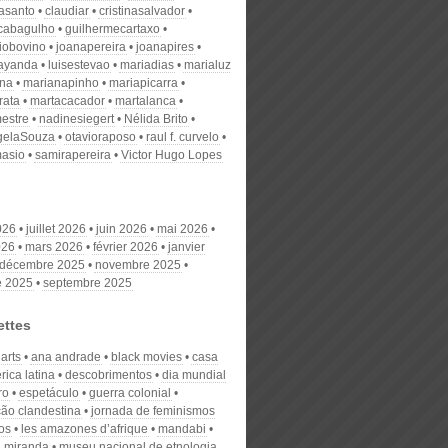
nasanto
claudiar
cristinasalvador
scabagulho
guilhermecartaxo
iobovino
joanapereira
joanapires
ayanda
luisestevao
mariadias
marialuz
ana
marianapinho
mariapicarra
rata
martacacador
martalanca
estre
nadinesiegert
Nélida Brito
gelaSouza
otavioraposo
raul f. curvelo
masio
samirapereira
Victor Hugo Lopes
026
juillet 2026
juin 2026
mai 2026
026
mars 2026
février 2026
janvier
décembre 2025
novembre 2025
e 2025
septembre 2025
ettes
 arts
ana andrade
black movies
casa
ica latina
descobrimentos
dia mundial
ro
espetáculo
guerra colonial
ção clandestina
jornada de feminismos
os
les amazones d’afrique
mandabi
 miranda
museu nacional de etnologia