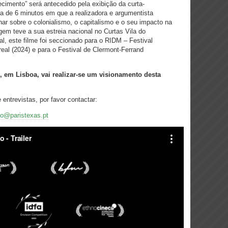
cimento” será antecedido pela exibição da curta-
a de 6 minutos em que a realizadora e argumentista
ar sobre o colonialismo, o capitalismo e o seu impacto na
gem teve a sua estreia nacional no Curtas Vila do
al, este filme foi seccionado para o RIDM – Festival
eal (2024) e para o Festival de Clermont-Ferrand
, em Lisboa, vai realizar-se um visionamento desta
ntrevistas, por favor contactar:
cio@paristexas.pt