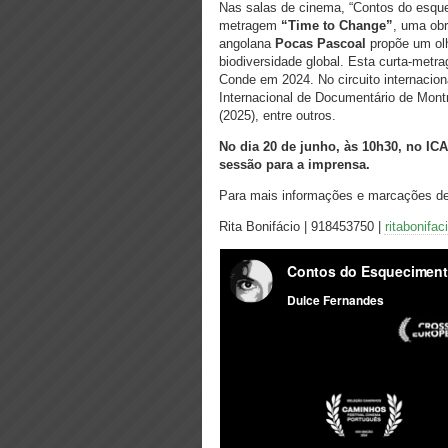
Nas salas de cinema, “Contos do esque
metragem
“Time to Change”
, uma obr
angolana
Pocas Pascoal
propõe um olh
biodiversidade global. Esta curta-metra
Conde em 2024. No circuito internacion
Internacional de Documentário de Montr
(2025), entre outros.
No dia 20 de junho, às 10h30, no ICA
sessão para a imprensa.
Para mais informações e marcações de e
Rita Bonifácio | 918453750 |
ritabonifa