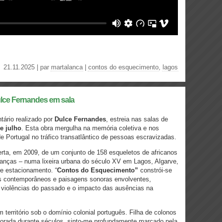
21.11.2025 | par
martalanca
|
contos do esquecimento
,
lagos
lce Fernandes em sala
tário realizado por
Dulce Fernandes
, estreia nas salas de
e julho
. Esta obra mergulha na memória coletiva e nos
de Portugal no tráfico transatlântico de pessoas escravizadas.
erta, em 2009, de um conjunto de 158 esqueletos de africanos
anças – numa lixeira urbana do século XV em Lagos, Algarve,
e estacionamento. “
Contos do Esquecimento”
constrói-se
os contemporâneos e paisagens sonoras envolventes,
as violências do passado e o impacto das ausências na
território sob o domínio colonial português. Filha de colonos
orada durante séculos, sinto-me profundamente marcado pela