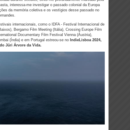
asta, interessa-me investigar o passado colonial da Europa
ruções da memória coletiva e os vestígios desse passado no
Fernandes.
stivais internacionais, como o IDFA - Festival Internacional de
ixos), Bergamo Film Meeting (Itália), Crossing Europe Film
nternational Documentary Film Festival Vienna (Áustria),
mbai (Índia) e em Portugal estreou-se no
IndieLisboa 2024,
o Júri Árvore da Vida.