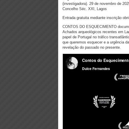
(investigadora).
29 de novembro de 202
Concelho Séc. XXI, Lagos
Entrada gratuita mediante inscrição obr
CONTOS DO ESQUECIMENTO documentá
Achados arqueológicos recentes em Lag
papel de Portugal no tráfico transatlânt
que queremos esquecer e a urgência da
revelação do passado no presente.