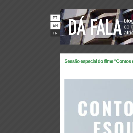
PT
blo
EN
con
afri
FR
Sessão especial do filme “Conto