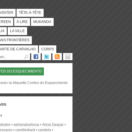
 VISITER
TÊTE-À-TÊTE
CREEN
À LIRE
MUKANDA
UX
LA VILLE
ANS FRONTIÈRES
ARTE DE CARVALHO
CORPS
TOS DO ESQUECIMENTO
 avec la étiquette Contos do Esquecimento
ves
r
strador
adrianabarbosa
Alícia Gaspar
desoares
camillediard
candela