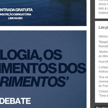
(mne)
bilili &
instam
Les p
vítimas
"Bijag
Ramal
“Mulhe
do Minu
Fred M
Cortejo
Anthon
“Era u
cinema 
do Fra
Cineas
"Time 