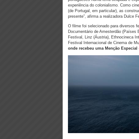
experiência do colonialismo. Como cine
(de Portugal, em particular), as const
presente”, afirma a realizadora Dulce 
O filme foi selecionado para diversos fe
Documentário de Amesterdão (Países Ba
Festival, Linz (Áustria), Ethnocineca I
Festival Internacional de Cinema de Mu
onde recebeu uma Menção Especial d