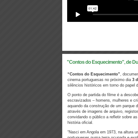
"Contos do Esquecimento", de Du
“Contos do Esquecimento”
, documen
cinema portuguesas no próximo dia
3 d
silêncios históricos em torno do papel 
O ponto de partida do filme é a descob
escravizados – homens, mulheres e cri
aquando da construção de um parque d
através de imagens de arquivo, regist
convidando o público a refletir sobre 
história oficial.
“Nasci em Angola em 1973, na altura um 
portugueses numa terra ocupada e expl