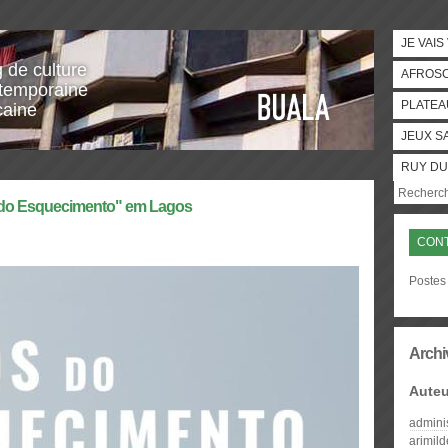
JE VAIS
g de culture
AFROS
temporaine
PLATEA
caine
JEUX S
RUY DU
s do Esquecimento" em Lagos
CON
Postes
Archi
Auteu
admini
arimil