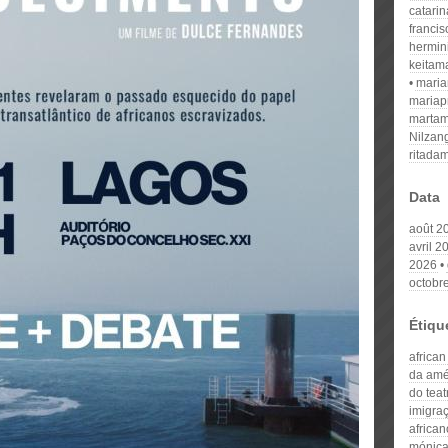
catari
franci
hermin
keitam
mari
mariap
martam
Nilzan
ritada
Data
août 2
avril 2
2026
octobr
Étiqu
african
da amér
do teat
imigra
african
mónica