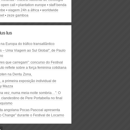
open call
plantation europe
staff benda
 nbe
viagem 24h a áfrica
worldwide
eet
zeze gamboa
lus lus
 na Europa do tráfico transatlântico
ós – Uma Viagem ao Sul Global", de Paulo
ho
res que carregam”: concurso do Festival
to reflete sobre a força feminina cotidiana
oten na Dentu Zona,
, a primeira exposição individual de
y Mazza
ma vez, numa meia-noite sombria…”: O
clandestino de Pere Portabella no final
nquismo
ta angolana Pocas Pascoal apresenta
to Change" durante o Festival de Locarno