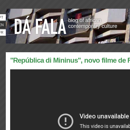
PT
blog of african
EN
contemporary culture
FR
"República di Mininus", novo filme de