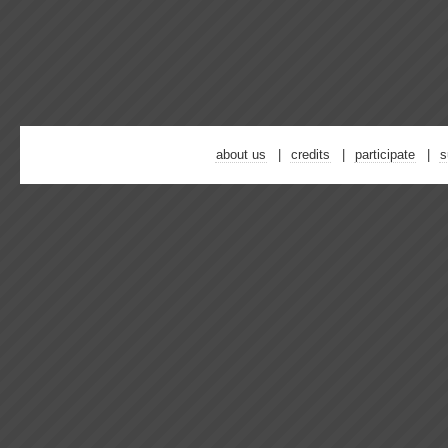
about us
credits
participate
s