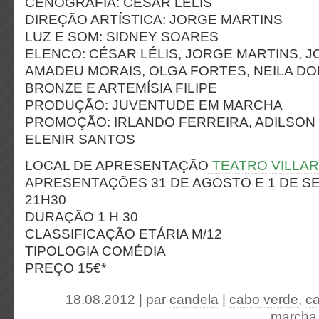
CENOGRAFIA: CÉSAR LÉLIS
DIREÇÃO ARTÍSTICA: JORGE MARTINS
LUZ E SOM: SIDNEY SOARES
ELENCO: CÉSAR LÉLIS, JORGE MARTINS, J
AMADEU MORAIS, OLGA FORTES, NEILA DO
BRONZE E ARTEMÍSIA FILIPE
PRODUÇÃO: JUVENTUDE EM MARCHA
PROMOÇÃO: IRLANDO FERREIRA, ADILSON
ELENIR SANTOS
LOCAL DE APRESENTAÇÃO
TEATRO V
ILLA
APRESENTAÇÕES 31 DE AGOSTO E 1 DE S
21H30
DURAÇÃO 1 H 30
CLASSIFICAÇÃO ETÁRIA M/12
TIPOLOGIA COMÉDIA
PREÇO 15€*
18.08.2012 | par
candela
|
cabo verde
,
c
marcha