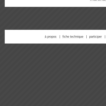
à propos
fiche technique
participer