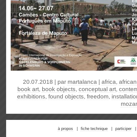
20.07.2018 | par
martalanca
|
africa
,
african
book art
,
book objects
,
conceptual art
,
contem
exhibitions
,
found objects
,
freedom
,
installati
moza
à propos
fiche technique
participer