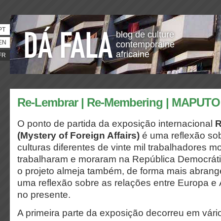
PT
blog de culture
EN
contemporaine
africaine
FR
Re-Lembrar | Re-Membering | MAPUTO
O ponto de partida da exposição internacional
R
(Mystery of Foreign Affairs)
é uma reflexão sob
culturas diferentes de vinte mil trabalhadores
trabalharam e moraram na República Democrát
o projeto almeja também, de forma mais abrange
uma reflexão sobre as relações entre Europa e 
no presente.
A primeira parte da exposição decorreu em vári