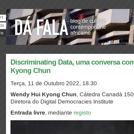
PT
blog de culture
EN
contemporaine
africaine
FR
Discriminating Data, uma conversa c
Kyong Chun
Terça, 11 de Outubro 2022, 18.30
Wendy Hui Kyong Chun
, Cátedra Canadá 15
Diretora do Digital Democracies Institute
Entrada livre
, mediante
registo