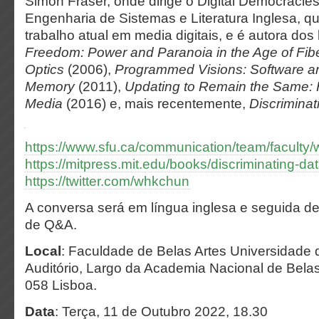
Simon Fraser, onde dirige o Digital Democracies
Engenharia de Sistemas e Literatura Inglesa, 
trabalho atual em media digitais, e é autora dos 
Freedom: Power and Paranoia in the Age of Fib
Optics
(2006),
Programmed Visions: Software a
Memory
(2011),
Updating to Remain the Same: 
Media
(2016) e, mais recentemente,
Discriminat
https://www.sfu.ca/communication/team/faculty
https://mitpress.mit.edu/books/discriminating-da
https://twitter.com/whkchun
A conversa será em língua inglesa e seguida 
de Q&A.
Local
: Faculdade de Belas Artes Universidade
Auditório, Largo da Academia Nacional de Belas
058 Lisboa.
Data
: Terça, 11 de Outubro 2022, 18.30