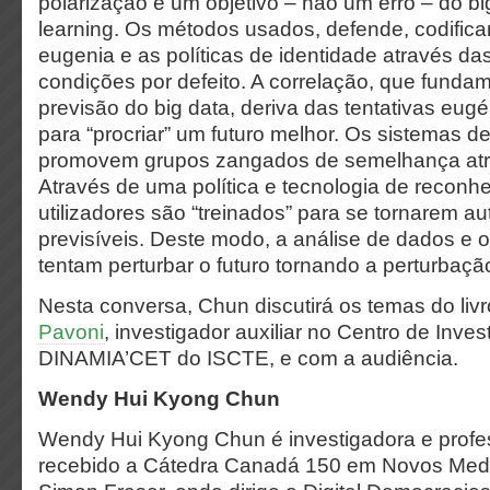
polarização é um objetivo – não um erro – do b
learning. Os métodos usados, defende, codific
eugenia e as políticas de identidade através d
condições por defeito. A correlação, que fundam
previsão do big data, deriva das tentativas eug
para “procriar” um futuro melhor. Os sistemas
promovem grupos zangados de semelhança atra
Através de uma política e tecnologia de reconh
utilizadores são “treinados” para se tornarem a
previsíveis. Deste modo, a análise de dados e 
tentam perturbar o futuro tornando a perturbaçã
Nesta conversa, Chun discutirá os temas do li
Pavoni
, investigador auxiliar no Centro de Inve
DINAMIA’CET do ISCTE, e com a audiência.
Wendy Hui Kyong Chun
Wendy Hui Kyong Chun é investigadora e profe
recebido a Cátedra Canadá 150 em Novos Medi