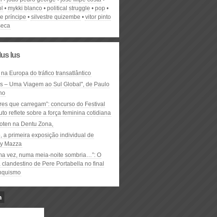
ol
mykki blanco
political struggle
pop
e príncipe
silvestre quizembe
vitor pinto
seca
lus lus
 na Europa do tráfico transatlântico
ós – Uma Viagem ao Sul Global", de Paulo
ho
res que carregam”: concurso do Festival
to reflete sobre a força feminina cotidiana
oten na Dentu Zona,
, a primeira exposição individual de
y Mazza
ma vez, numa meia-noite sombria…”: O
clandestino de Pere Portabella no final
nquismo
n