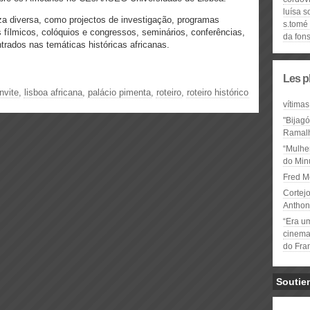
luísa s
eza diversa, como projectos de investigação, programas
s.tomé 
fílmicos, colóquios e congressos, seminários, conferências,
da fon
ntrados nas temáticas históricas africanas.
Les p
nvite
,
lisboa africana
,
palácio pimenta
,
roteiro
,
roteiro histórico
vítimas
"Bijag
Ramal
“Mulhe
do Minu
Fred M
Cortejo
Anthon
“Era u
cinema 
do Fra
Soutie