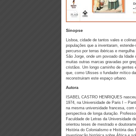
Sinopse
Lisboa, cidade de tantos vales e colina
populações que a inventaram, estende-se
percurso por terras ibéricas e mergulha
São Jorge, onde um povoado da Idade 
muitas outras marcas gravadas por greg
cristãos. Um longo caminho de gentes e
que, como Ulisses o fundador mítico da
reconstruiram este espaço urbano.
Autora
ISABEL CASTRO HENRIQUES nasceu em 
1974, na Universidade de Paris I – Pan
na mesma universidade francesa, com 
perspectiva de longa duração. Profess
Faculdade de Letras da Universidade de
orientou teses de mestrado e doutorame
História do Colonialismo e História da
investigação histórica sobre África e 