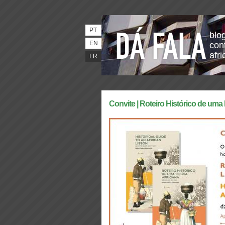
PT
blo
EN
con
afri
FR
Convite | Roteiro Histórico de uma