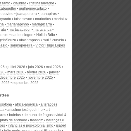
nasanto
claudiar
cristinasalvador
scabagulho
guilhermecartaxo
iobovino
joanapereira
joanapires
ayanda
luisestevao
mariadias
marialuz
ana
marianapinho
mariapicarra
rata
martacacador
martalanca
estre
nadinesiegert
Nélida Brito
gelaSouza
otavioraposo
raul f. curvelo
masio
samirapereira
Victor Hugo Lopes
026
juillet 2026
juin 2026
mai 2026
026
mars 2026
février 2026
janvier
décembre 2025
novembre 2025
e 2025
septembre 2025
ettes
lusofona
áfrica-américa
alterações
cas
anselmo josé godinho
art
ures
baleias
de nuno de fragoso vidal &
 pinto de andrade
freedom
heranças e
ões
infâncias e pós-colonialismo
isabel
l
joão pedro george
josé filipe costa