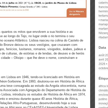
catari
franci
hermin
keitam
mari
mariap
martam
s quantos os mitos que envolvem a sua história e as
Nilzan
 ao longo do Tejo, no lugar onde o rio termina o seu
ritada
 no oceano Atlântico. Lisboa nasceu na colina do Castelo de
do Bronze deixou os seus vestígios, que cruzaram com
Data
os, fenícios, lusitanos, romanos, visigodos, árabes, judeus e
 de culturas, de estórias e de lendas, de deuses e de heróis
août 2
 cidade – Olisipo – que lhe deve o nome, construíram e
avril 2
2026
octobr
Lisboa em 1946, tendo-se licenciado em História em
Étiqu
théon-Sorbonne. Em 1993, doutorou-se em História de África
uma tese consagrada ao estudo da Angola oitocentista, numa
africa 
ora Associada com Agregação do Departamento de História da
climáti
 Lisboa, introduziu os estudos de História de África em 1974,
enclos
nto e ensinou durante quase 40 anos História de África,
justino
s Relações Afro-Portuguesas, desenvolvendo hoje a sua
inovaç
sobre os Africanos no CEsA/ISEG-Universidade de Lisboa.
cordovi