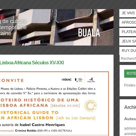
JE VAIS
g de culture
AFROS
temporaine
PLATEA
caine
JEUX S
RUY DU
 Lisboa Africana Séculos XV-XXI
ROTE
Postes 
Archi
Auteu
admini
arimil