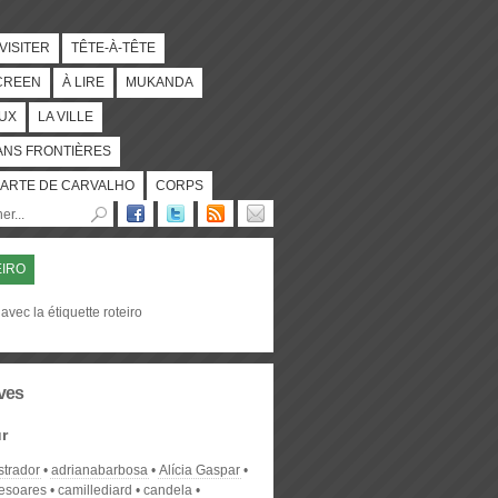
 VISITER
TÊTE-À-TÊTE
CREEN
À LIRE
MUKANDA
UX
LA VILLE
ANS FRONTIÈRES
ARTE DE CARVALHO
CORPS
IRO
avec la étiquette roteiro
ves
r
strador
adrianabarbosa
Alícia Gaspar
desoares
camillediard
candela