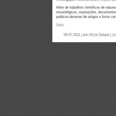
Além de trabalhos científicos de natur
museológicos, exposições, documentos 
publicou dezenas de artigos e livros ce
Livro
06.07.2021 | par
Alícia Gaspar
|
co