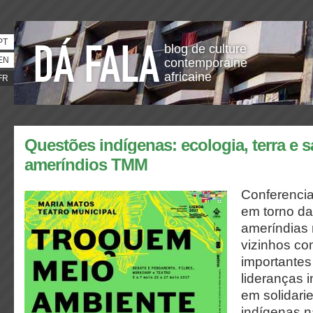
PT
blog de culture
EN
contemporaine
africaine
FR
Questões indígenas: ecologia, terra e 
ameríndios TMM
Conferencia
em torno d
ameríndias 
vizinhos co
importantes
lideranças 
em solidar
indígenas n