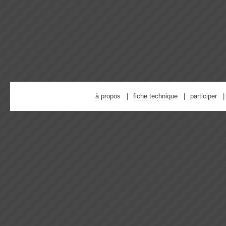
à propos
fiche technique
participer