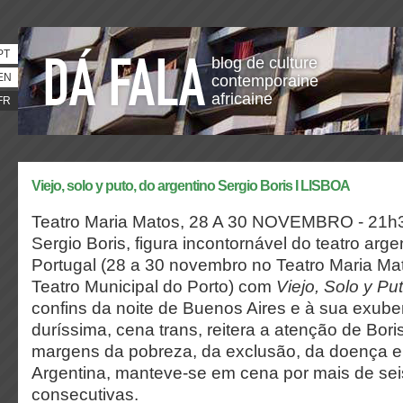
PT
blog de culture
EN
contemporaine
africaine
FR
Viejo, solo y puto, do argentino Sergio Boris I LISBOA
Teatro Maria Matos,
28 A 30 NOVEMBRO - 21h
Sergio Boris, figura incontornável do teatro arge
Portugal (28 a 30 novembro no Teatro Maria M
Teatro Municipal do Porto) com
Viejo, Solo y Pu
confins da noite de Buenos Aires e à sua exube
duríssima, cena trans, reitera a atenção de Bori
margens da pobreza, da exclusão, da doença e
Argentina, manteve-se em cena por mais de se
consecutivas.