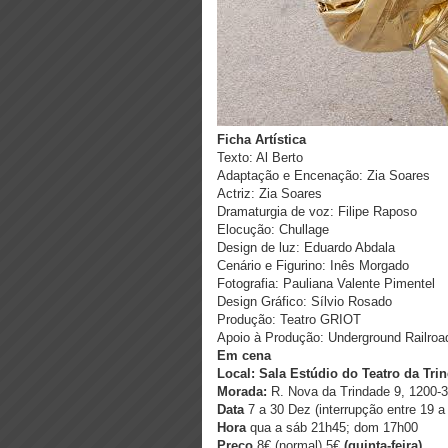
Ficha Artística
Texto: Al Berto
Adaptação e Encenação: Zia Soares
Actriz: Zia Soares
Dramaturgia de voz: Filipe Raposo
Elocução: Chullage
Design de luz: Eduardo Abdala
Cenário e Figurino: Inês Morgado
Fotografia: Pauliana Valente Pimentel
Design Gráfico: Sílvio Rosado
Produção: Teatro GRIOT
Apoio à Produção: Underground Railroa
Em cen
​a
Local: Sala Estúdio do Teatro da Tri
Morada: ​
R. Nova da Trindade 9, 1200-
Data
7 a 30 Dez (interrupção entre 19 a
Hora
qua a sáb 21h45; dom 17h00
Preço
8€ (normal)​ ​5​€
(quinta-feira)​