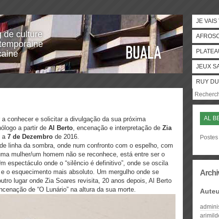
JE VAIS
g de culture
AFROS
temporaine
PLATEA
caine
JEUX S
RUY DU
AL B
a conhecer e solicitar a divulgação da sua próxima
ólogo a partir de
Al Berto
, encenação e interpretação de
Zia
a
7 de Dezembro
de 2016.
Postes 
linha da sombra, onde num confronto com o espelho, com
ma mulher/um homem não se reconhece, está entre ser o
m espectáculo onde o “silêncio é definitivo”, onde se oscila
ia e o esquecimento mais absoluto. Um mergulho onde se
Archi
tro lugar onde Zia Soares revisita, 20 anos depois, Al Berto
cenação de “O Lunário” na altura da sua morte.
Auteu
admini
arimil