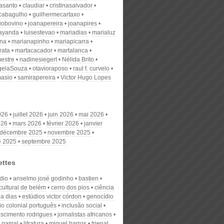
nasanto
claudiar
cristinasalvador
scabagulho
guilhermecartaxo
iobovino
joanapereira
joanapires
ayanda
luisestevao
mariadias
marialuz
ana
marianapinho
mariapicarra
rata
martacacador
martalanca
estre
nadinesiegert
Nélida Brito
gelaSouza
otavioraposo
raul f. curvelo
masio
samirapereira
Victor Hugo Lopes
026
juillet 2026
juin 2026
mai 2026
026
mars 2026
février 2026
janvier
décembre 2025
novembre 2025
e 2025
septembre 2025
ettes
dio
anselmo josé godinho
bastien
cultural de belém
cerro dos pios
ciência
ia dias
estúdios victor córdon
genocídio
io colonial português
inclusão social
ascimento rodrigues
jornalistas africanos
 gamal
litratura
miguel barros
trienal