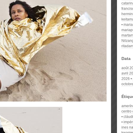
catari
franci
hermin
keitam
mari
mariap
martam
Nilzan
ritada
Data
août 2
avril 2
2026
octobr
Étiqu
amerín
centro 
cláud
impér
ines n
kwame