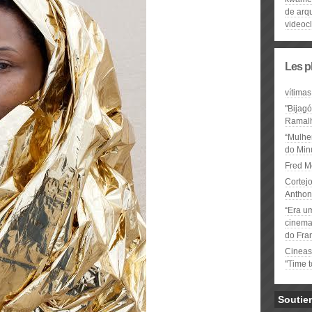
de arqu
videocl
Les p
vítimas
"Bijag
Ramal
“Mulhe
do Minu
Fred M
Cortejo
Anthon
“Era u
cinema 
do Fra
Cineas
"Time 
Soutie