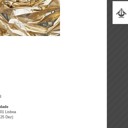
d
ndade
301 Lisboa
 25 Dez)