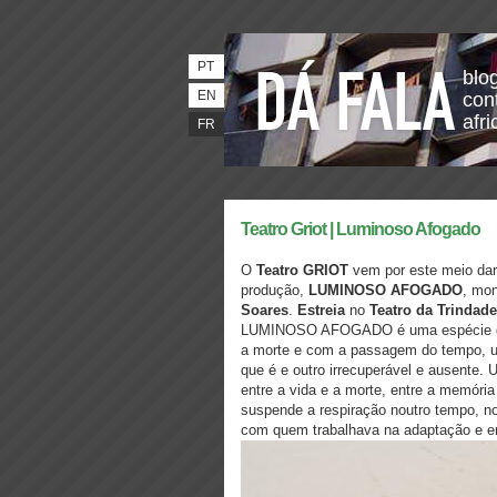
PT
blo
EN
con
afri
FR
Teatro Griot | Luminoso Afogado
O
Teatro GRIOT
vem por este meio dar 
produção,
LUMINOSO AFOGADO
, mon
Soares
.
Estreia
no
Teatro da Trindade
LUMINOSO AFOGADO é uma espécie de 
a morte e com a passagem do tempo, u
que é e outro irrecuperável e ausente. U
entre a vida e a morte, entre a memór
suspende a respiração noutro tempo, nou
com quem trabalhava na adaptação e en