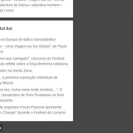
itectura de lisboa
valentina homem
ip
voos
lus lus
 na Europa do tráfico transatlântico
ós – Uma Viagem ao Sul Global", de Paulo
ho
res que carregam”: concurso do Festival
to reflete sobre a força feminina cotidiana
oten na Dentu Zona,
, a primeira exposição individual de
y Mazza
ma vez, numa meia-noite sombria…”: O
clandestino de Pere Portabella no final
nquismo
ta angolana Pocas Pascoal apresenta
to Change" durante o Festival de Locarno
n