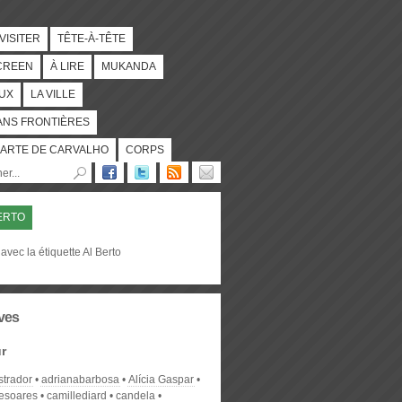
 VISITER
TÊTE-À-TÊTE
CREEN
À LIRE
MUKANDA
UX
LA VILLE
ANS FRONTIÈRES
ARTE DE CARVALHO
CORPS
ERTO
avec la étiquette Al Berto
ves
r
strador
adrianabarbosa
Alícia Gaspar
desoares
camillediard
candela