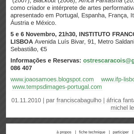
(2007),
Blackout
(2008),
África
F
antasma
(201
como criador e intérprete de artes performati
apresentado em Portugal, Espanha, França, Itá
Áustria e México.
5 e 6 Novembro, 21h30, INSTITUTO FRA
LISBOA
Avenida Luís Bivar, 91, Metro
Saldan
Sebastião, €5
Informações e Reservas:
ostrescaracois@
086 407
www.joaosamoes.blogspot.com
www.ifp-lis
www.tempsdimages-portugal.com
01.11.2010 | par
franciscabagulho
|
áfrica fan
michel le
à propos
fiche technique
participer