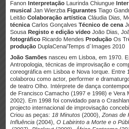
Fanon
Interpretação
Laurinda Chiungue
Inte
musical
Jan Wierzba
Figurantes
Tiago Gandr
Leitão
Colaboração artística
Cláudia Dias, M
técnica
Carlos Gonçalves
Técnico de cena
J
Sousa
Registo e edição vídeo
João Dias, J
fotográfico
Ricardo Mendes
Produção
Os Tr
produção
DuplaCena/Temps d`Images 2010
João Samões
nasceu em Lisboa, em 1970. E
Antropologia, técnicas de improvisação e com
coreográfica em Lisboa e Nova Iorque. Entre
colaborou como actor, performer e dramatur
de teatro Olho. Intérprete de dança contemp
de Francisco Camacho (1997 e 1998) e Vera 
2002). Em 1998 foi convidado para o Crashl
projecto internacional de improvisação conceb
Criou as peças:
18 Minutos
(2000),
Zonas de 
Influência
(2004),
O Labirinto a Morte e o Públ