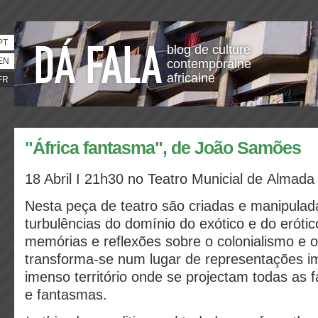
PT
blog de culture
EN
contemporaine
africaine
FR
"África fantasma", de João Samões
18 Abril I 21h30 no Teatro Municial de Almada
Nesta peça de teatro são criadas e manipulad
turbulências do domínio do exótico e do eróti
memórias e reflexões sobre o colonialismo e o
transforma-se num lugar de representações i
imenso território onde se projectam todas as f
e fantasmas.