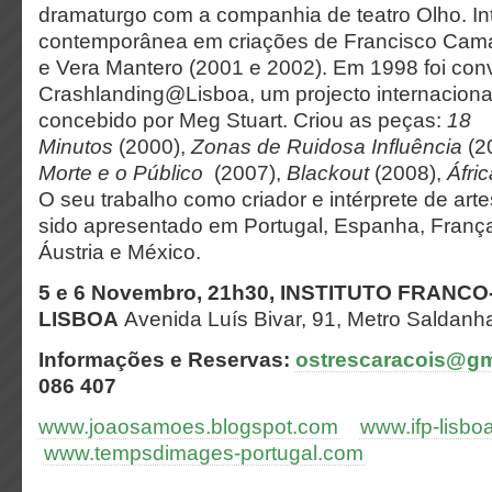
dramaturgo com a companhia de teatro Olho. In
contemporânea em criações de Francisco Cam
e Vera Mantero (2001 e 2002). Em 1998 foi con
Crashlanding@Lisboa, um projecto internaciona
concebido por Meg Stuart. Criou as peças:
18
Minutos
(2000),
Zonas de Ruidosa Influência
(2
Morte e o Público
(2007),
Blackout
(2008),
Áfri
O seu trabalho como criador e intérprete de art
sido apresentado em Portugal, Espanha, França, 
Áustria e México.
5 e 6 Novembro, 21h30, INSTITUTO FRAN
LISBOA
Avenida Luís Bivar, 91, Metro
Saldanha
Informações e Reservas:
ostrescaracois@gm
086 407
www.joaosamoes.blogspot.com
www.ifp-lisbo
www.tempsdimages-portugal.com