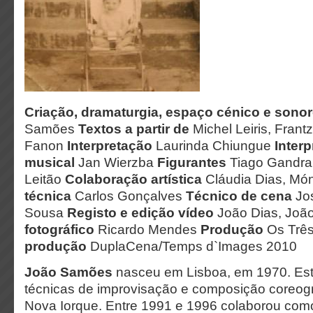
Criação, dramaturgia, espaço cénico e sono
Samões
Textos a partir de
Michel Leiris, Frantz
Fanon
Interpretação
Laurinda Chiungue
Interp
musical
Jan Wierzba
Figurantes
Tiago Gandra,
Leitão
Colaboração artística
Cláudia Dias, Mó
técnica
Carlos Gonçalves
Técnico de cena
Jo
Sousa
Registo e edição vídeo
João Dias, Jo
fotográfico
Ricardo Mendes
Produção
Os Trê
produção
DuplaCena/Temps d`Images 2010
João Samões
nasceu em Lisboa, em 1970. Est
técnicas de improvisação e composição coreogr
Nova Iorque. Entre 1991 e 1996 colaborou como