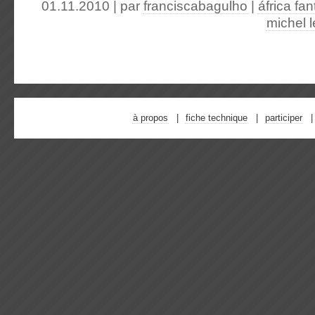
01.11.2010 | par
franciscabagulho
|
áfrica fa
michel l
à propos
fiche technique
participer