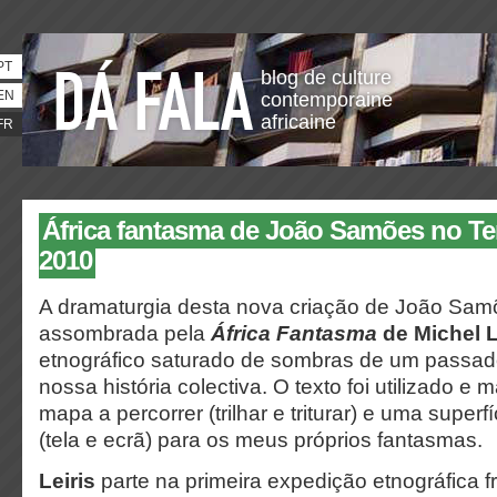
PT
blog de culture
EN
contemporaine
africaine
FR
África fantasma de João Samões no T
2010
A dramaturgia desta nova criação de João Samõ
assombrada pela
África Fantasma
de Michel L
etnográfico saturado de sombras de um passado 
nossa história colectiva. O texto foi utilizado 
mapa a percorrer (trilhar e triturar) e uma superf
(tela e ecrã) para os meus próprios fantasmas.
Leiris
parte na primeira expedição etnográfica f