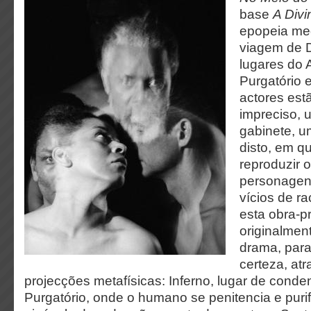
base
A Div
epopeia med
viagem de D
lugares do 
Purgatório 
actores est
impreciso, 
gabinete, u
disto, em q
reproduzir o
personagens
vícios de ra
esta obra-p
originalmen
drama, par
certeza, atr
projecções metafísicas: Inferno, lugar de conde
Purgatório, onde o humano se penitencia e purif