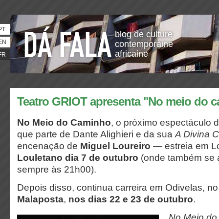
PT
blog de culture
EN
contemporaine
africaine
FR
Teatro GRIOT apresenta "No meio do 
No Meio do Caminho
, o próximo espectáculo
que parte de Dante Alighieri e da sua
A Divina 
encenação de
Miguel Loureiro
— estreia em L
Louletano dia 7 de outubro
(onde também se a
sempre às 21h00).
Depois disso, continua carreira em Odivelas, n
Malaposta
,
nos dias 22 e 23 de outubro
.
No Meio do