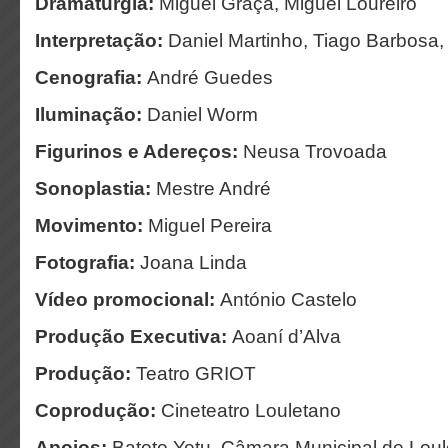
Dramaturgia:
Miguel Graça, Miguel Loureiro
Interpretação:
Daniel Martinho, Tiago Barbosa,
Cenografia:
André Guedes
Iluminação:
Daniel Worm
Figurinos e Adereços:
Neusa Trovoada
Sonoplastia:
Mestre André
Movimento:
Miguel Pereira
Fotografia:
Joana Linda
Vídeo promocional:
António Castelo
Produção Executiva:
Aoaní d’Alva
Produção:
Teatro GRIOT
Coprodução:
Cineteatro Louletano
Apoios:
Batoto Yetu, Câmara Municipal de Loulé