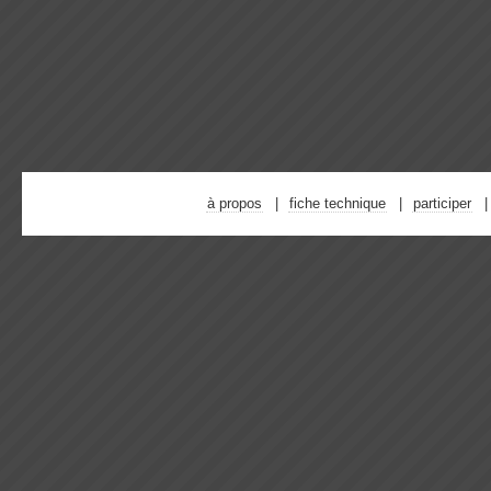
à propos
fiche technique
participer