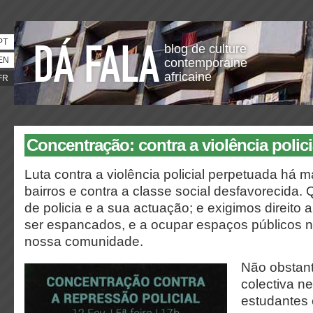
PT
blog de culture
EN
contemporaine
africaine
FR
Concentração: contra a violência polici
Luta contra a violência policial perpetuada há 
bairros e contra a classe social desfavorecida.
de policia e a sua actuação; e exigimos direito a 
ser espancados, e a ocupar espaços públicos 
nossa comunidade.
Não obstant
colectiva n
estudantes 