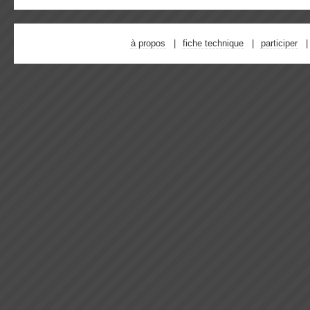
à propos
fiche technique
participer