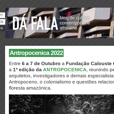
PT
blog de culture
EN
contemporaine
africaine
FR
Antropocenica 2022
Entre
6 a 7 de Outubro
a
Fundação Calouste 
a
1ª edição da
ANTROPOCENICA
, reunindo p
arquitetos, investigadores e demais especialis
Antropoceno, o colonialismo e questões relaci
floresta amazónica.