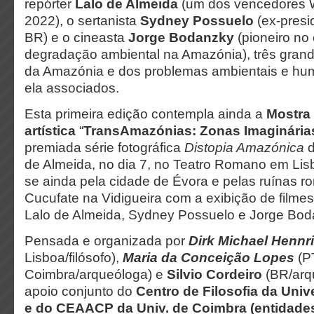
repórter
Lalo de Almeida
(um dos vencedores W
2022), o sertanista
Sydney Possuelo
(ex-presi
BR) e o cineasta
Jorge Bodanzky
(pioneiro no
degradação ambiental na Amazónia), três gra
da Amazónia e dos problemas ambientais e hu
ela associados.
Esta primeira edição contempla ainda a
Mostra
artística
“
TransAmazónias
: Zonas Imaginária
premiada série fotográfica
Distopia Amazónica
d
de Almeida, no dia 7, no Teatro Romano em Lisb
se ainda pela cidade de Évora e pelas ruínas 
Cucufate na Vidigueira com a exibição de filme
Lalo de Almeida, Sydney Possuelo e Jorge Bod
Pensada e organizada por
Dirk Michael Hennr
Lisboa/filósofo),
Maria da Conceição Lopes
(PT
Coimbra/arqueóloga) e
Silvio Cordeiro
(BR/arqu
apoio conjunto do
Centro de Filosofia da Uni
e do CEAACP da Univ. de Coimbra (entidades