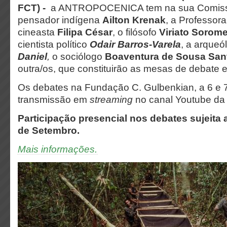
FCT) -
a ANTROPOCENICA tem na sua Comissão
pensador indígena
Ailton Krenak
, a Professor
cineasta
Filipa César
, o filósofo
Viriato Soro
cientista político
Odair Barros-Varela
, a arque
Daniel
,
o sociólogo
Boaventura de Sousa San
outra/os, que constituirão as mesas de debate 
Os debates na Fundação C. Gulbenkian, a 6 e 7
transmissão em
streaming
no canal Youtube da
Participação presencial nos debates sujeita 
de Setembro.
Mais informações.