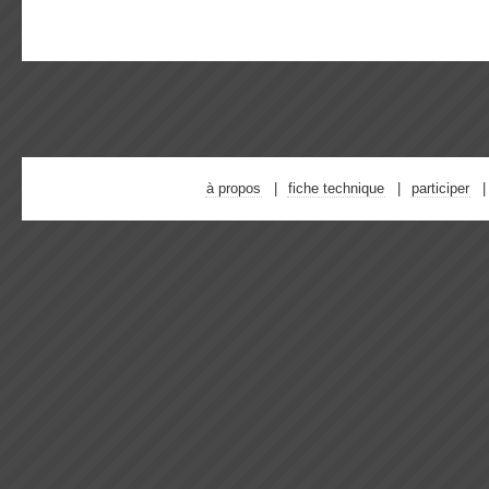
à propos
fiche technique
participer