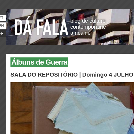
PT
blog de culture
EN
contemporaine
africaine
FR
Álbuns de Guerra
SALA DO REPOSITÓRIO |
Domingo 4 JULHO,