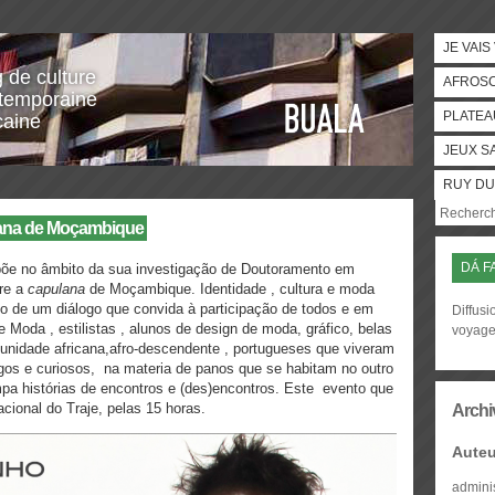
JE VAIS
g de culture
AFROS
temporaine
PLATEA
caine
JEUX S
RUY DU
ulana de Moçambique
DÁ F
opõe no âmbito da sua investigação de Doutoramento em
bre a
capulana
de Moçambique. Identidade , cultura e moda
o de um diálogo que convida à participação de todos e em
Diffusi
e Moda , estilistas , alunos de design de moda, gráfico, belas
voyag
omunidade africana,afro-descendente , portugueses que viveram
os e curiosos, na materia de panos que se habitam no outro
pa histórias de encontros e (des)encontros. Este evento que
cional do Traje, pelas 15 horas.
Archi
Auteu
admini