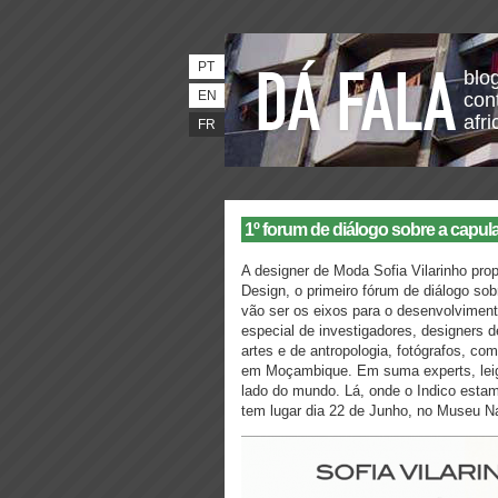
PT
blo
EN
con
afri
FR
1º forum de diálogo sobre a cap
A designer de Moda Sofia Vilarinho pr
Design, o primeiro fórum de diálogo so
vão ser os eixos para o desenvolviment
especial de investigadores, designers d
artes e de antropologia, fotógrafos, c
em Moçambique. Em suma experts, leig
lado do mundo. Lá, onde o Indico estam
tem lugar dia 22 de Junho, no Museu Na