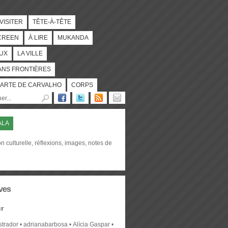
 VISITER
TÊTE-À-TÊTE
CREEN
À LIRE
MUKANDA
UX
LA VILLE
ANS FRONTIÈRES
ARTE DE CARVALHO
CORPS
ALA
on culturelle, réflexions, images, notes de
e
ves
r
strador
adrianabarbosa
Alícia Gaspar