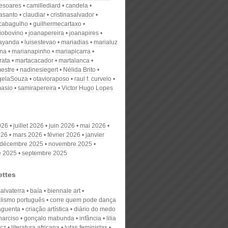
desoares
camillediard
candela
nasanto
claudiar
cristinasalvador
scabagulho
guilhermecartaxo
iobovino
joanapereira
joanapires
ayanda
luisestevao
mariadias
marialuz
ana
marianapinho
mariapicarra
rata
martacacador
martalanca
estre
nadinesiegert
Nélida Brito
gelaSouza
otavioraposo
raul f. curvelo
masio
samirapereira
Victor Hugo Lopes
026
juillet 2026
juin 2026
mai 2026
026
mars 2026
février 2026
janvier
décembre 2025
novembre 2025
e 2025
septembre 2025
ettes
salvaterra
baía
biennale art
alismo português
corre quem pode dança
aguenta
criação artística
diário do medo
 narciso
gonçalo mabunda
infância
lilia
cz
literatura africana
lutas feministas