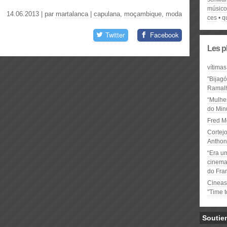
músico
14.06.2013 | par
martalanca
|
capulana
,
moçambique
,
moda
ces
q
Twitter
Facebook
Les p
vítimas
"Bijag
Ramal
“Mulhe
do Minu
Fred M
Cortejo
Anthon
“Era u
cinema 
do Fra
Cineas
"Time 
Soutie