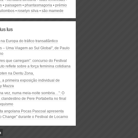
s
paisagem
phantasmagoria
prémio
uilombos
roselyn silva
são mamede
lus lus
 na Europa do tráfico transatlântico
ós – Uma Viagem ao Sul Global", de Paulo
ho
res que carregam”: concurso do Festival
to reflete sobre a força feminina cotidiana
oten na Dentu Zona,
, a primeira exposição individual de
y Mazza
ma vez, numa meia-noite sombria…”: O
clandestino de Pere Portabella no final
nquismo
ta angolana Pocas Pascoal apresenta
to Change" durante o Festival de Locarno
n