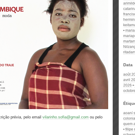
arimil
catari
franci
hermin
keitam
mari
mariap
martam
Nilzan
ritada
Data
août 2
avril 2
2026
octobr
Étiqu
aoaní 
rição prévia, pelo email
vilarinho.sofia@gmail.com
ou pelo
coloni
quem 
filipe
schwar