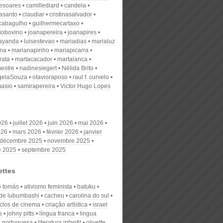
desoares
camillediard
candela
nasanto
claudiar
cristinasalvador
scabagulho
guilhermecartaxo
iobovino
joanapereira
joanapires
ayanda
luisestevao
mariadias
marialuz
ana
marianapinho
mariapicarra
rata
martacacador
martalanca
estre
nadinesiegert
Nélida Brito
gelaSouza
otavioraposo
raul f. curvelo
masio
samirapereira
Victor Hugo Lopes
026
juillet 2026
juin 2026
mai 2026
026
mars 2026
février 2026
janvier
décembre 2025
novembre 2025
e 2025
septembre 2025
ettes
o tomás
ativismo feminista
batuku
 de lubumbashi
cacheu
carolina do sul
iclos de cinema
criação artística
israel
s
johny pitts
língua franca
lingua
l portuguesa
literatura infantil
olivette