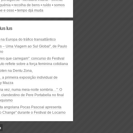
quénia
recolha de bens
ruído
somos
ne e osso
tempo djá muda
lus lus
 na Europa do tráfico transatlântico
ós – Uma Viagem ao Sul Global", de Paulo
ho
res que carregam”: concurso do Festival
to reflete sobre a força feminina cotidiana
oten na Dentu Zona,
, a primeira exposição individual de
y Mazza
ma vez, numa meia-noite sombria…”: O
clandestino de Pere Portabella no final
nquismo
ta angolana Pocas Pascoal apresenta
to Change" durante o Festival de Locarno
n