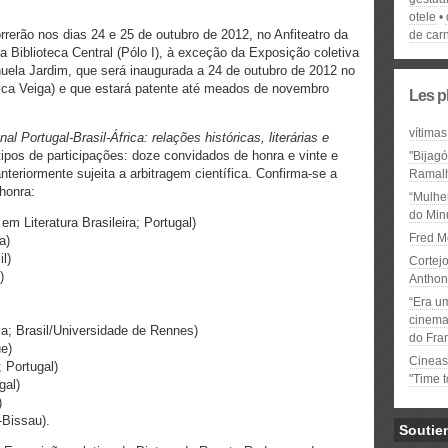
otele
rerão nos dias 24 e 25 de outubro de 2012, no Anfiteatro da
de car
da Biblioteca Central (Pólo I), à exceção da Exposição coletiva
uela Jardim, que será inaugurada a 24 de outubro de 2012 no
rica Veiga) e que estará patente até meados de novembro
Les p
vítimas
al Portugal-Brasil-África: relações históricas, literárias e
ipos de participações: doze convidados de honra e vinte e
"Bijag
eriormente sujeita a arbitragem científica. Confirma-se a
Ramal
honra:
“Mulhe
do Minu
em Literatura Brasileira; Portugal)
Fred M
a)
l)
Cortejo
)
Anthon
“Era u
cinema 
ma; Brasil/Universidade de Rennes)
do Fra
e)
Cineas
; Portugal)
"Time 
gal)
)
-Bissau).
Soutie