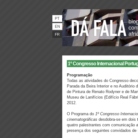
PT
blo
EN
con
afri
FR
1º Congresso Internacional Portuga
Programação
Todas as atividades do Congresso decor
Parada da Beira Interior e no Auditório 
de Pintura de Renato Rodyner e de Man
Museu de Lanifícios (Edifício Real Fáb
2012.
O Programa do
1º Congresso Internacion
cinematográficas
desdobra-se em dois t
quatro palestrantes com comunicação ant
presença dos seguintes convidados de 