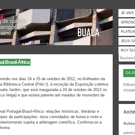
JE VAIS
g de culture
AFROS
temporaine
PLATEA
caine
JEUX S
RUY DU
l-Brasil-África
DÁ F
rerão nos dias 24 e 25 de outubro de 2012, no Anfiteatro da
da Biblioteca Central (Pólo I), à exceção da Exposição coletiva
Diffusi
uela Jardim, que será inaugurada a 24 de outubro de 2012 no
voyag
rica Veiga) e que estará patente até meados de novembro de
al Portugal-Brasil-África: relações históricas, literárias e
Archi
ipos de participações: doze convidados de honra e vinte e
eriormente sujeita a arbitragem científica. Confirma-se a
Auteu
honra:
admini