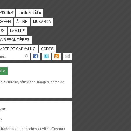
 VISITER
TÊTE-À-TÊTE
CREEN
À LIRE
MUKANDA
UX
LA VILLE
ANS FRONTIÈRES
ARTE DE CARVALHO
CORPS
ALA
on culturelle, réflexions, images, notes de
e
ves
r
strador
adrianabarbosa
Alícia Gaspar