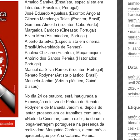
Arnaldo Saraiva (Ensaísta, especialista em
arimil
Literatura Brasileira; Portugal)
catari
José Eduardo Agualusa (Escritor; Angola)
franci
Gilberto Mendonça Teles (Escritor; Brasil)
hermin
Germano Almeida (Escritor; Cabo Verde)
keitam
Margarida Cardoso (Cineasta; Portugal)
mari
Elvira Mea (Historiadora; Portugal)
mariap
Alberto da Silva (Especialista em cinema;
martam
Brasil/Universidade de Rennes)
Nilzan
Paulina Chiziane (Escritora, Moçambique)
ritada
António dos Santos Pereira (Historiador;
Portugal)
Data
Manuel da Silva Ramos (Escritor; Portugal)
Renato Rodyner (Artista plástico; Brasil)
août 2
Manuela Jardim (Artista plástico; Guiné-
avril 2
Bissau).
2026
octobr
No dia 24 de outubro, será inaugurada a
Exposição coletiva de Pintura de Renato
Étiqu
Rodyner e de Manuela Jardim e, depois do
jantar, prosseguem os trabalhos com uma
antóni
«Noite de Cinema», com a exibição de uma
bienal
longa-metragem portuguesa na presença da
ces
c
realizadora Margarida Cardoso, e com prévia
campo
apresentação por Ana Catarina Pereira.
gestua