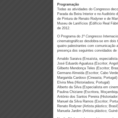
Programação
Todas as atividades do Congresso decor
Parada da Beira Interior e no Auditório 
de Pintura de Renato Rodyner e de Man
Museu de Lanifícios (Edifício Real Fáb
de 2012.
O Programa do
1º Congresso Internacion
cinematográficas
desdobra-se em dois t
quatro palestrantes com comunicação ant
presença dos seguintes convidados de 
Arnaldo Saraiva (Ensaísta, especialista 
José Eduardo Agualusa (Escritor; Angol
Gilberto Mendonça Teles (Escritor; Brasi
Germano Almeida (Escritor; Cabo Verde
Margarida Cardoso (Cineasta; Portugal)
Elvira Mea (Historiadora; Portugal)
Alberto da Silva (Especialista em cine
Paulina Chiziane (Escritora, Moçambiqu
António dos Santos Pereira (Historiador
Manuel da Silva Ramos (Escritor; Portu
Renato Rodyner (Artista plástico; Brasil
Manuela Jardim (Artista plástico; Guiné