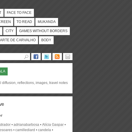
T
FACE TO FACE
CREEN
TO READ
MUKANDA
CITY
GAMES WITHOUT BORDERS
ARTE DE CARVALHO
BODY
ALA
l diffusion, reflections, images, travel notes
ve
or
strador
adrianabarbosa
Alícia Gaspar
desoares
camillediard
candela