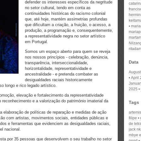
defender os interesses específicos da negritude
catari
no setor cultural, tendo em conta as
franci
continuidades históricas do racismo colonial
hermin
que, até hoje, mantém assimetrias profundas
keitam
que dificultam a criação, a fruição, o acesso, a
mari
produção, a programação e, consequentemente,
mariap
a representatividade negra no setor artístico
martam
em Portugal.
Nilzan
ritada
Somos um espaço aberto para quem se reveja
nos nossos princípios - celebração, denúncia,
Data
transparência, interseccionalidade,
horizontalidade, representatividade e
August
ancestralidade - e pretenda combater as
April
desigualdades raciais historicamente
Januar
 longo e rico legado artístico.
2025
romoção, elevação e fortalecimento da representatividade
 reconhecimento e a valorização do património imaterial da
Tags
a a elaboração de políticas de reparação e medidas de ação
artemis
lação com artistas, movimentos sociais, entidades públicas e
filipe
dos e ferramentas que evidenciem as desigualdades raciais,
de letr
l nacional.
jack n
mbye e
ta por 35 pessoas que desenvolvem o seu trabalho no setor
ongd