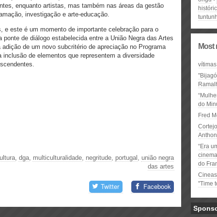
gentes, enquanto artistas, mas também nas áreas da gestão
históri
gramação, investigação e arte-educação.
tuntunh
s, e este é um momento de importante celebração para o
s a ponte de diálogo estabelecida entre a União Negra das Artes
Most 
na adição de um novo subcritério de apreciação no Programa
 a inclusão de elementos que representem a diversidade
escendentes.
vítimas
"Bijag
Ramal
“Mulhe
do Minu
Fred M
Cortejo
Anthon
“Era u
cinema 
ultura
,
dga
,
multiculturalidade
,
negritude
,
portugal
,
união negra
do Fra
das artes
Cineas
"Time 
Twitter
Facebook
Spons