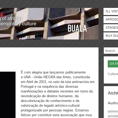
I'LL VISI
 of african
AFROS
temporary culture
STAGES
RUY DU
DÁ F
É com alegria que lançamos publicamente
Cultura
a UNA - União NEGRA das Artes, constituída
em Abril de 2021, no seio da luta antirracista em
Portugal e na sequência das diversas
manifestações e debates recentes em torno da
Archi
reivindicação de direitos humanos, da
descolonização do conhecimento e da
Auth
valorização do legado artístico-cultural
protagonizado por pessoas negras. Estamos
admini
felizes por constituir esta associação que visa
arimil