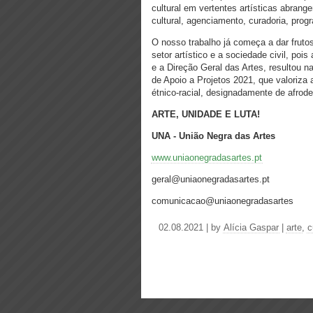
cultural em vertentes artísticas abran
cultural, agenciamento, curadoria, pro
O nosso trabalho já começa a dar fruto
setor artístico e a sociedade civil, poi
e a Direção Geral das Artes, resultou 
de Apoio a Projetos 2021, que valoriza
étnico-racial, designadamente de afrod
ARTE, UNIDADE E LUTA!
UNA - União Negra das Artes
www.uniaonegradasartes.pt
geral@uniaonegradasartes.pt
comunicacao@uniaonegradasartes
02.08.2021 | by
Alícia Gaspar
|
arte
,
c