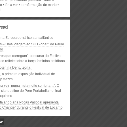
co
tás a ver
terraformação de marte
i
read
 na Europa do tráfico transatlântico
ós – Uma Viagem ao Sul Global", de Paulo
ho
res que carregam”: concurso do Festival
to reflete sobre a força feminina cotidiana
oten na Dentu Zona,
, a primeira exposição individual de
y Mazza
ma vez, numa meia-noite sombria…”: O
clandestino de Pere Portabella no final
nquismo
ta angolana Pocas Pascoal apresenta
to Change" durante o Festival de Locarno
or