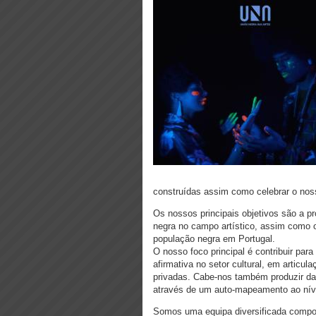
construídas assim como celebrar o nosso
Os nossos principais objetivos são a p
negra no campo artístico, assim como o
população negra em Portugal.
O nosso foco principal é contribuir par
afirmativa no setor cultural, em articu
privadas. Cabe-nos também produzir da
através de um auto-mapeamento ao níve
Somos uma equipa diversificada compos