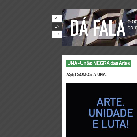
PT
blog
EN
con
FR
UNA - União NEGRA das Artes
AṢẸ! SOMOS A UNA!