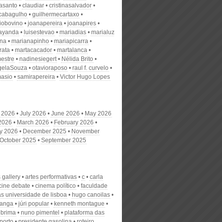
nasanto
claudiar
cristinasalvador
scabagulho
guilhermecartaxo
iobovino
joanapereira
joanapires
ayanda
luisestevao
mariadias
marialuz
ana
marianapinho
mariapicarra
rata
martacacador
martalanca
estre
nadinesiegert
Nélida Brito
gelaSouza
otavioraposo
raul f. curvelo
masio
samirapereira
Victor Hugo Lopes
 2026
July 2026
June 2026
May 2026
 2026
March 2026
February 2026
y 2026
December 2025
November
October 2025
September 2025
 gallery
artes performativas
c
carla
cine debate
cinema político
faculdade
as universidade de lisboa
hugo canoilas
kanga
júri popular
kenneth montague
brima
nuno pimentel
plataforma das
porto
presidente gasolina
roteiro