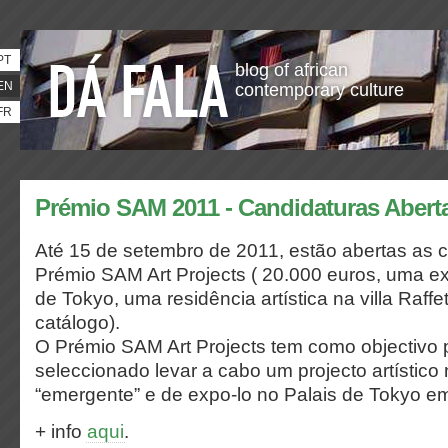
PT
blog of african
EN
contemporary culture
FR
Prémio SAM 2011 - Candidaturas Abert
Até 15 de setembro de 2011, estão abertas as 
Prémio SAM Art Projects ( 20.000 euros, uma e
de Tokyo, uma residência artística na villa Raff
catálogo).
O Prémio SAM Art Projects tem como objectivo pe
seleccionado levar a cabo um projecto artístico
“emergente” e de expo-lo no Palais de Tokyo em
+ info
aqui
.