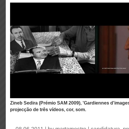
Zineb Sedira (Prémio SAM 2009), 'Gardiennes d'images', 2010, instalação com
projecção de três vídeos, cor, som.
08.06.2011 | by
martamestre
|
candidatura
,
pr