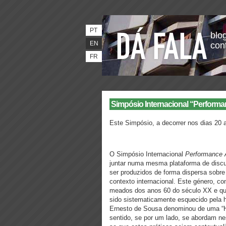
PT
blog
EN
con
FR
Simpósio Internacional “Performan
Este Simpósio,
a decorrer nos dias 20 
O Simpósio Internacional
Performance A
juntar numa mesma plataforma de discu
ser produzidos de forma dispersa sobre
contexto internacional. Este género, c
meados dos anos 60 do século XX e que
sido sistematicamente esquecido pela hi
Ernesto de Sousa denominou de uma “Hi
sentido, se por um lado, se abordam ne