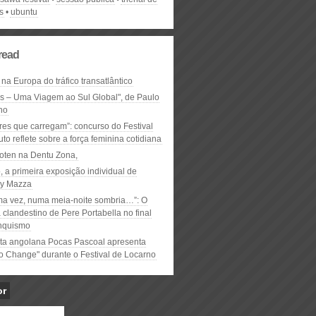
s
ubuntu
read
 na Europa do tráfico transatlântico
ós – Uma Viagem ao Sul Global", de Paulo
ho
res que carregam”: concurso do Festival
to reflete sobre a força feminina cotidiana
oten na Dentu Zona,
, a primeira exposição individual de
y Mazza
ma vez, numa meia-noite sombria…”: O
clandestino de Pere Portabella no final
nquismo
ta angolana Pocas Pascoal apresenta
to Change" durante o Festival de Locarno
or