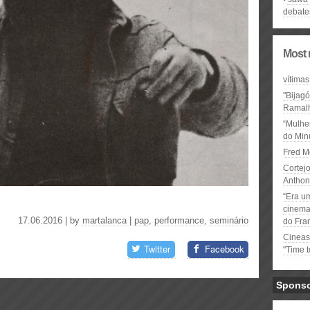
debate
Most 
vítimas
"Bijag
Ramal
“Mulhe
do Minu
Fred M
Cortejo
Anthon
“Era u
cinema 
17.06.2016 | by
martalanca
|
pap
,
performance
,
seminário
do Fra
Cineas
Twitter
Facebook
"Time 
Spons