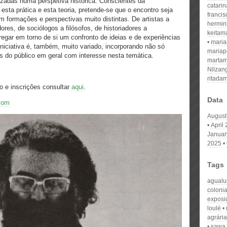
izadas numa perspetiva histórica. Conscientes da
catari
 esta prática e esta teoria, pretende-se que o encontro seja
franci
formações e perspectivas muito distintas. De artistas a
hermin
es, de sociólogos a filósofos, de historiadores a
keitam
regar em torno de si um confronto de ideias e de experiências
mari
 iniciativa é, também, muito variado, incorporando não só
mariap
 do público em geral com interesse nesta temática.
martam
Nilzan
ritada
o e inscrições consultar
aqui
.
Data
com
August
April
Januar
2025
Tags
agualu
coloni
exposi
loulé
agrária
sawa 