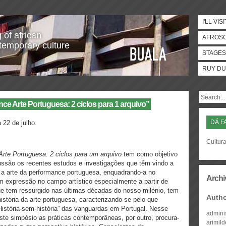
I'LL VISI
 of african
AFROS
temporary culture
STAGES
RUY DU
ce Arte Portuguesa: 2 ciclos para 1 arquivo”
DÁ F
a 22 de julho.
Cultura
rte Portuguesa: 2 ciclos para um arquivo
tem como objetivo
ssão os recentes estudos e investigações que têm vindo a
 a arte da performance portuguesa, enquadrando-a no
Archi
om expressão no campo artístico especialmente a partir de
 tem ressurgido nas últimas décadas do nosso milénio, tem
Auth
stória da arte portuguesa, caracterizando-se pelo que
stória-sem-história” das vanguardas em Portugal. Nesse
admini
ste simpósio as práticas contemporâneas, por outro, procura-
arimil