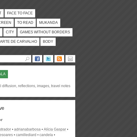
T
FACE TO FACE
CREEN
TO READ
MUKANDA
CITY
GAMES WITHOUT BORDERS
ARTE DE CARVALHO
BODY
ALA
l diffusion, reflections, images, travel notes
ve
or
strador
adrianabarbosa
Alícia Gaspar
desoares
camillediard
candela