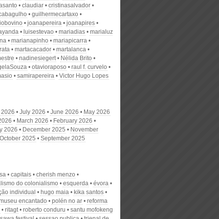
nasanto
claudiar
cristinasalvador
scabagulho
guilhermecartaxo
iobovino
joanapereira
joanapires
ayanda
luisestevao
mariadias
marialuz
ana
marianapinho
mariapicarra
rata
martacacador
martalanca
estre
nadinesiegert
Nélida Brito
gelaSouza
otavioraposo
raul f. curvelo
masio
samirapereira
Victor Hugo Lopes
 2026
July 2026
June 2026
May 2026
 2026
March 2026
February 2026
y 2026
December 2025
November
October 2025
September 2025
sa
capitais
cherish menzo
alismo do colonialismo
esquerda
évora
ção individual
hugo maia
kika santos
museu encantado
polén no ar
reforma
ritagt
roberto conduru
santu mofokeng
sawa festival
sessao publica
trienal de