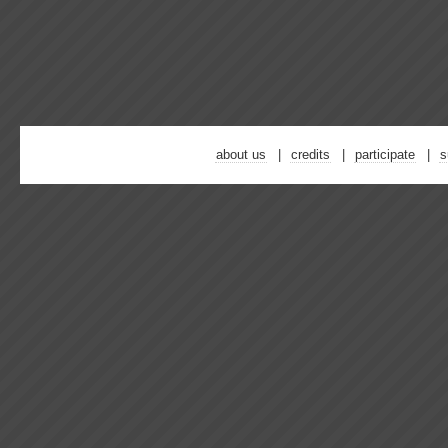
about us
credits
participate
s