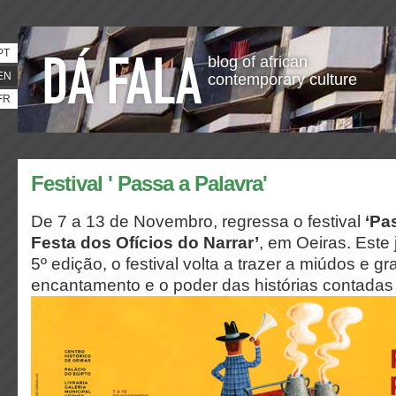
PT
blog of african
EN
contemporary culture
FR
Festival ' Passa a Palavra'
De 7 a 13 de Novembro, regressa o festival
‘Pa
Festa dos Ofícios do Narrar’
, em Oeiras. Este
5º edição, o festival volta a trazer a miúdos e g
encantamento e o poder das histórias contadas