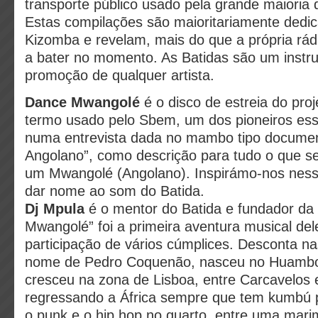
transporte público usado pela grande maioria
Estas compilações são maioritariamente dedi
Kizomba e revelam, mais do que a própria rád
a bater no momento. As Batidas são um instr
promoção de qualquer artista.
Dance Mwangolé
é o disco de estreia do proj
termo usado pelo Sbem, um dos pioneiros ess
numa entrevista dada no mambo tipo documen
Angolano”, como descrição para tudo o que se
um Mwangolé (Angolano). Inspirámo-nos ness
dar nome ao som do Batida.
Dj Mpula
é o mentor do Batida e fundador d
Mwangolé” foi a primeira aventura musical del
participação de vários cúmplices. Desconta n
nome de Pedro Coquenão, nasceu no Huambo
cresceu na zona de Lisboa, entre Carcavelos
regressando a África sempre que tem kumbú pa
o punk e o hip hop no quarto, entre uma mar