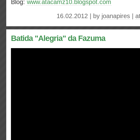
Blog:
www.atacamz10.blogspot.com
16.02.2012 | by
joanapires
|
a
Batida "Alegria" da Fazuma