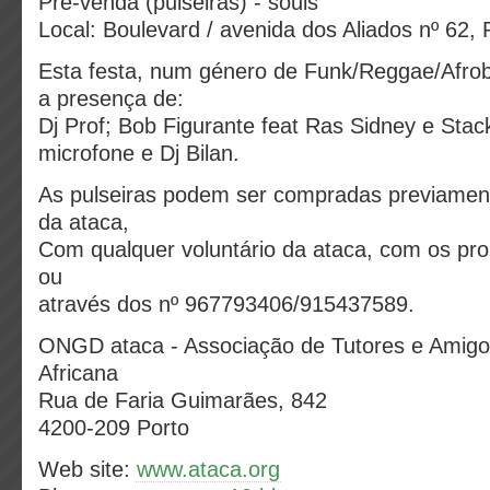
Pré-venda (pulseiras) - souls
Local: Boulevard / avenida dos Aliados nº 62, 
Esta festa, num género de Funk/Reggae/Afro
a presença de:
Dj Prof; Bob Figurante feat Ras Sidney e Sta
microfone e Dj Bilan.
As pulseiras podem ser compradas previament
da ataca,
Com qualquer voluntário da ataca, com os pr
ou
através dos nº 967793406/915437589.
ONGD ataca - Associação de Tutores e Amigo
Africana
Rua de Faria Guimarães, 842
4200-209 Porto
Web site:
www.ataca.org