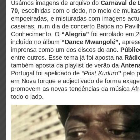
Usámos imagens de arquivo do
Carnaval de 
70
, escolhidas com o dedo, no meio de muita
empoeiradas, e misturadas com imagens actua
caseiras, num dia de concerto Batida no Pavil
Conhecimento. O
“Alegria”
foi enrolado em 2
incluído no álbum
“Dance Mwangolé”,
aprese
imprensa como um dos discos do ano.
Públic
entre outros. Esse tema já foi aposta na
Rádi
também aposta da playlist de verão da
Anten
Portugal foi apelidado de
“Post Kuduro
”
pelo p
em Nova Iorque e adjectivado de forma exage
promovem as novas tendências da música Afr
todo o lado.