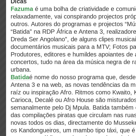
Dicas
Fazuma
é uma bolha de criatividade e comun
relaxadamente, vai conspirando projectos pr
outros. Autores do programas e projectos “Mú
“Batida” na RDP África e Antena 3, realizador
Dreda Ser Angolano”, de alguns clipes musicai
documentários musicais para a MTV; Fotos par
Produtores, editores e humildes apoiantes de 
concertos, tudo na área da música negra de ra
urbana.
Batida
é nome do nosso programa que, desde 
Antena 3 e na web, as novas tendências da m
raíz ou inspiração Afro. Ritmos como Kwaito,
Carioca, Decalé ou Afro House são misturado
semanalmente pelo Dj Mpula. Batida também 
das compilações piratas que circulam nas ru
novas todos os dias, directamente do Musseke
os Kandongueiros, um mambo tipo táxi, que é