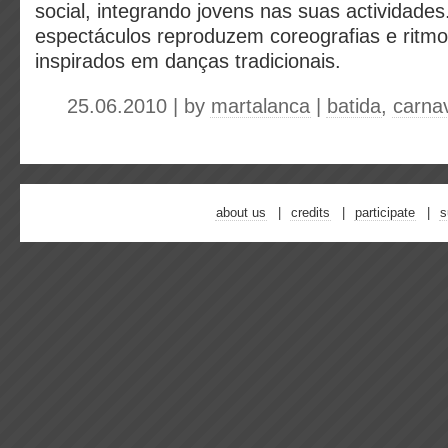
social, integrando jovens nas suas actividade
espectáculos reproduzem coreografias e ritmos
inspirados em danças tradicionais.
25.06.2010 | by
martalanca
|
batida
,
carna
about us
credits
participate
s