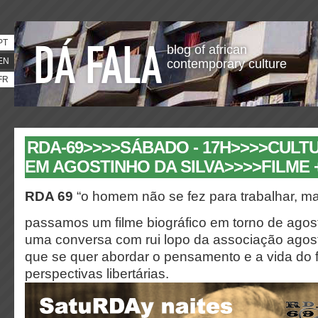
PT
blog of african
EN
contemporary culture
FR
RDA-69>>>>SÁBADO - 17H>>>>CULT
EM AGOSTINHO DA SILVA>>>>FILME
RDA 69
“o homem não se fez para trabalhar, mas
passamos um filme biográfico em torno de agos
uma conversa com rui lopo da associação agost
que se quer abordar o pensamento e a vida do f
perspectivas libertárias.