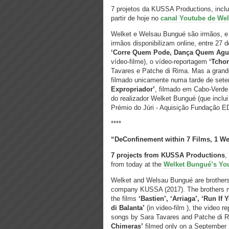
7 projetos da KUSSA Productions, incl
partir de hoje no
canal Youtube de We
Welket e Welsau Bungué são irmãos, e 
irmãos disponibilizam online, entre 27 
‘Corre Quem Pode, Dança Quem Agu
vídeo-filme), o vídeo-reportagem
‘Tchon
Tavares e Patche di Rima. Mas a grand
filmado unicamente numa tarde de set
Expropriador’
, filmado em Cabo-Verde 
do realizador Welket Bungué (que inclui
Prémio do Júri - Aquisição Fundação ED
****
“DeConfinement within 7 Films, 1 W
7 projects from KUSSA Productions
,
from today at the
Welket Bungué’s Yo
Welket and Welsau Bungué are brothers,
company KUSSA (2017). The brothers m
the films
‘Bastien’, ‘Arriaga’, ‘Run If
di Balanta’
(in video-film ), the video r
songs by Sara Tavares and Patche di Ri
Chimeras’
filmed only on a September 2