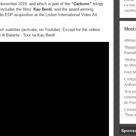
 November 2019, and which is part of the
“Carbono”
trilogy
o ris
includes the films’
Kau Berdi
, and the award-winning
carrilh
o EDP acquisition at the Lisbon International Video Art
Most 
ish subtitles (activate, on Youtube). Except for the videos
n di Balanta - Tour na Kau Berdi’.
vítimas
"Bijag
Ramal
“Mulhe
do Minu
Fred M
Cortejo
Anthon
“Era u
cinema 
do Fra
Cineas
"Time 
Spons