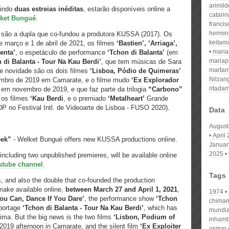
arimil
uindo
duas estreias inéditas
, estarão disponíveis online a
catari
lket Bungué
.
franci
hermin
são a dupla que co-fundou a produtora KUSSA (2017). Os
keitam
de março e 1 de abril de 2021, os filmes
‘Bastien’, ‘Arriaga’,
mari
enta’
, o espetáculo de performance
‘Tchon di Balanta’
(em
mariap
 di Balanta - Tour Na Kau Berdi’
, que tem músicas de Sara
martam
e novidade são os dois filmes
‘Lisboa, Pódio de Quimeras’
Nilzan
embro de 2019 em Camarate, e o filme mudo
‘Ex Explorador
ritada
em novembro de 2019, e que faz parte da trilogia
“Carbono”
 os filmes
‘Kau Berdi
, e o premiado
‘Metalheart’
Grande
P no Festival Intl. de Videoarte de Lisboa - FUSO 2020).
Data
August
April
eek”
- Welket Bungué offers new KUSSA productions online.
Januar
2025
 including two unpublished premieres, will be available online
utube channel
.
Tags
 and also the double that co-founded the production
ake available online,
between March 27 and April 1, 2021
,
1974
 You Can, Dance If You Dare’
, the performance show
‘Tchon
chimam
eportage
‘Tchon di Balanta - Tour Na Kau Berdi’
, which has
mundia
ma. But the big news is the two films
‘Lisbon, Podium of
inham
019 afternoon in Camarate, and the silent film
‘Ex Exploiter
osmar