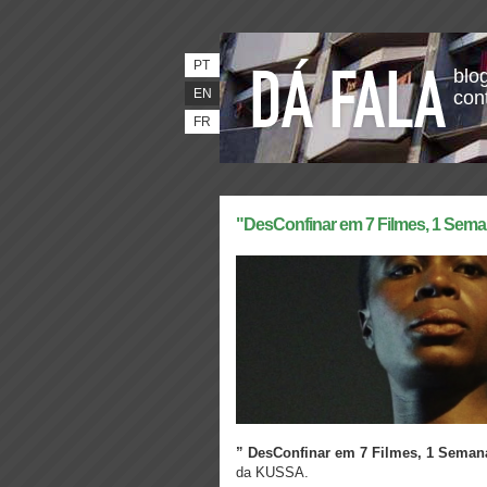
PT
blog
EN
con
FR
"DesConfinar em 7 Filmes, 1 Sem
” DesConfinar em 7 Filmes, 1 Seman
da KUSSA.