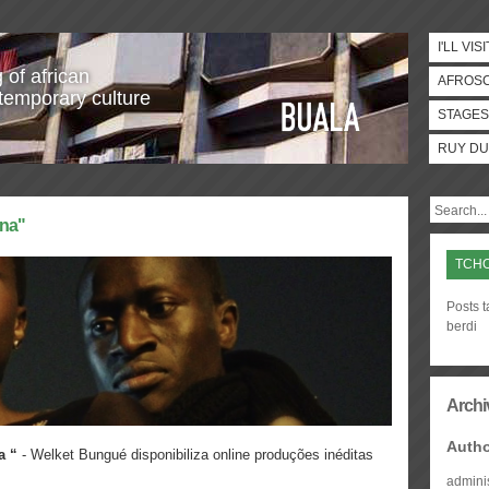
I'LL VISI
 of african
AFROS
temporary culture
STAGES
RUY DU
ana"
TCHO
Posts t
berdi
Archi
Auth
a “
- Welket Bungué disponibiliza online produções inéditas
admini