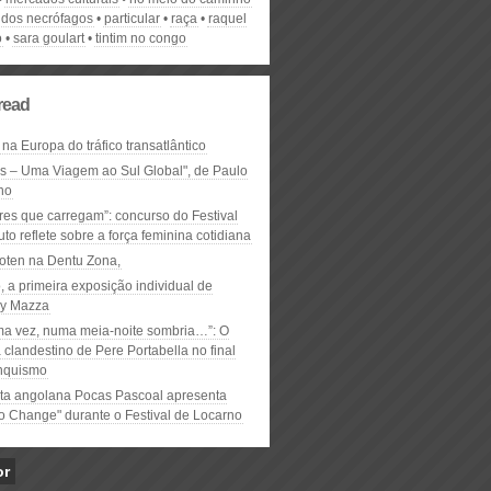
o dos necrófagos
particular
raça
raquel
o
sara goulart
tintim no congo
read
 na Europa do tráfico transatlântico
ós – Uma Viagem ao Sul Global", de Paulo
ho
res que carregam”: concurso do Festival
to reflete sobre a força feminina cotidiana
oten na Dentu Zona,
, a primeira exposição individual de
y Mazza
ma vez, numa meia-noite sombria…”: O
clandestino de Pere Portabella no final
nquismo
ta angolana Pocas Pascoal apresenta
to Change" durante o Festival de Locarno
or