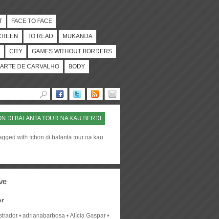
T
FACE TO FACE
CREEN
TO READ
MUKANDA
CITY
GAMES WITHOUT BORDERS
ARTE DE CARVALHO
BODY
N DI BALANTA TOUR NA KAU BERDI
agged with tchon di balanta tour na kau
ve
or
strador
adrianabarbosa
Alícia Gaspar