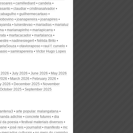
desoares
camillediard
candela
nasanto
claudiar
cristinasalvador
scabagulho
guilhermecartaxo
iobovino
joanapereira
joanapires
ayanda
luisestevao
mariadias
marialuz
ana
marianapinho
mariapicarra
rata
martacacador
martalanca
estre
nadinesiegert
Nélida Brito
gelaSouza
otavioraposo
raul f. curvelo
masio
samirapereira
Victor Hugo Lopes
 2026
July 2026
June 2026
May 2026
 2026
March 2026
February 2026
y 2026
December 2025
November
October 2025
September 2025
antena3
arte popular. malangatana
anda adichie
concrete futures
dia
l da poesia
festival materiais diversos
bane
josé reis
journalist
manifesto
mc
mercados culturais
no meio do caminho