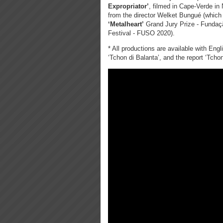
Expropriator’
, filmed in Cape-Verde in
from the director Welket Bungué (which 
‘Metalheart’
Grand Jury Prize - Fundaçã
Festival - FUSO 2020).
* All productions are available with Engl
‘Tchon di Balanta’, and the report ‘Tcho