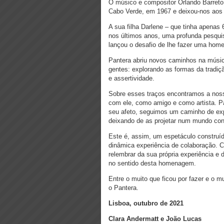
O músico e compositor Orlando Barreto
Cabo Verde, em 1967 e deixou-nos aos
A sua filha Darlene – que tinha apenas
nos últimos anos, uma profunda pesquis
lançou o desafio de lhe fazer uma ho
Pantera abriu novos caminhos na músic
gentes: explorando as formas da tradiçã
e assertividade.
Sobre esses traços encontramos a nossa
com ele, como amigo e como artista. Pa
seu afeto, seguimos um caminho de exp
deixando de as projetar num mundo co
Este é, assim, um espetáculo construí
dinâmica experiência de colaboração. 
relembrar da sua própria experiência e 
no sentido desta homenagem.
Entre o muito que ficou por fazer e o mu
o Pantera.
Lisboa, outubro de 2021
Clara Andermatt e João Lucas