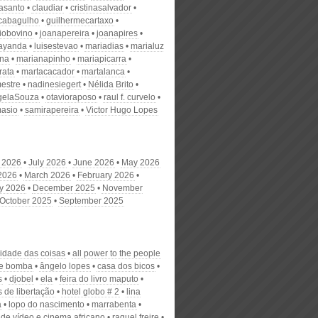
nasanto
claudiar
cristinasalvador
scabagulho
guilhermecartaxo
iobovino
joanapereira
joanapires
ayanda
luisestevao
mariadias
marialuz
ana
marianapinho
mariapicarra
rata
martacacador
martalanca
estre
nadinesiegert
Nélida Brito
gelaSouza
otavioraposo
raul f. curvelo
masio
samirapereira
Victor Hugo Lopes
 2026
July 2026
June 2026
May 2026
 2026
March 2026
February 2026
y 2026
December 2025
November
October 2025
September 2025
cidade das coisas
all power to the people
de bomba
ângelo lopes
casa dos bicos
s
djobel
ela
feira do livro maputo
 de libertação
hotel globo # 2
lina
a
lopo do nascimento
marrabenta
 de vídeo e cinema africano
raquel freire