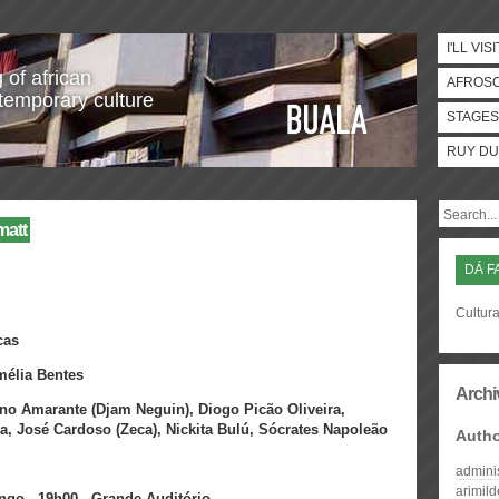
I'LL VISI
 of african
AFROS
temporary culture
STAGES
RUY DU
matt
DÁ F
Cultura
cas
mélia Bentes
Archi
uno Amarante (Djam Neguin), Diogo Picão Oliveira,
, José Cardoso (Zeca),
Nickita Bulú, Sócrates Napoleão
Auth
admini
arimil
ngo . 19h00 . Grande Auditório