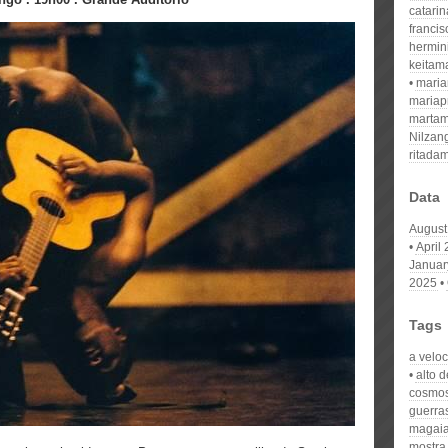
catari
franci
hermin
keitam
mari
mariap
martam
Nilzan
ritada
Data
August
April
Januar
2025
Tags
a velo
alto 
cosmo
guerras
magai
mostra