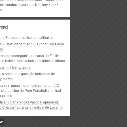
 misconduct
taste black history
trkz
as
read
 na Europa do tráfico transatlântico
ós – Uma Viagem ao Sul Global", de Paulo
ho
res que carregam”: concurso do Festival
to reflete sobre a força feminina cotidiana
oten na Dentu Zona,
, a primeira exposição individual de
y Mazza
ma vez, numa meia-noite sombria…”: O
clandestino de Pere Portabella no final
nquismo
ta angolana Pocas Pascoal apresenta
to Change" durante o Festival de Locarno
or