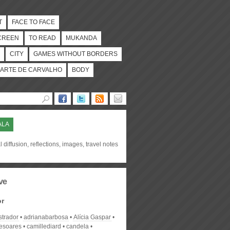
T
FACE TO FACE
CREEN
TO READ
MUKANDA
CITY
GAMES WITHOUT BORDERS
ARTE DE CARVALHO
BODY
ALA
l diffusion, reflections, images, travel notes
ve
or
strador
adrianabarbosa
Alícia Gaspar
desoares
camillediard
candela