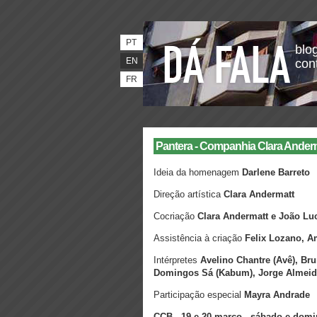
PT
blog
EN
con
FR
Pantera - Companhia Clara Ander
Ideia da homenagem
Darlene Barreto
Direção artística
Clara Andermatt
Cocriação
Clara Andermatt e João Lu
Assistência à criação
Felix Lozano, A
Intérpretes
Avelino Chantre (Avê), Br
Domingos Sá (Kabum), Jorge Almeida
Participação especial
Mayra Andrade
CCB . 19 e 20 março . sábado e domi