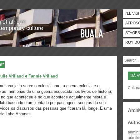
I'LL VISI
 of african
AFROS
temporary culture
STAGES
RUY DU
e*
DÁ F
lie Vrillaud e Fannie Vrillaud
a Laranjeiro sobre o colonialismo, a guerra colonial e o
Cultura
 as memórias de uma guerra esquecida nos livros de história,
r no que aconteceu e no que acontece actualmente nesta e
elato baseado e ambientado por passagens sonoras do seu
vidos os discursos das pessoas que ficaram lá, longe. E uma
Archi
io Lobo Antunes.
Auth
admini
arimil