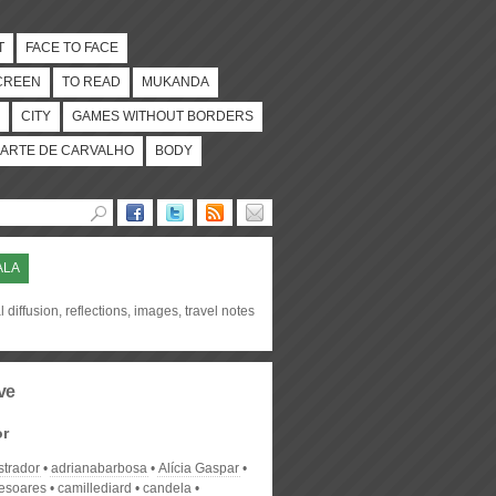
T
FACE TO FACE
CREEN
TO READ
MUKANDA
CITY
GAMES WITHOUT BORDERS
ARTE DE CARVALHO
BODY
ALA
l diffusion, reflections, images, travel notes
ve
or
strador
adrianabarbosa
Alícia Gaspar
desoares
camillediard
candela