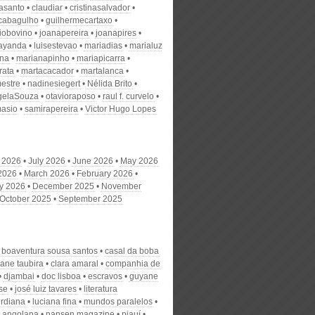
nasanto
claudiar
cristinasalvador
scabagulho
guilhermecartaxo
iobovino
joanapereira
joanapires
ayanda
luisestevao
mariadias
marialuz
ana
marianapinho
mariapicarra
rata
martacacador
martalanca
estre
nadinesiegert
Nélida Brito
gelaSouza
otavioraposo
raul f. curvelo
masio
samirapereira
Victor Hugo Lopes
 2026
July 2026
June 2026
May 2026
 2026
March 2026
February 2026
y 2026
December 2025
November
October 2025
September 2025
boaventura sousa santos
casal da boba
iane taubira
clara amaral
companhia de
djambai
doc lisboa
escravos
guyane
se
josé luiz tavares
literatura
rdiana
luciana fina
mundos paralelos
 angolana
nansen magazine
piauí