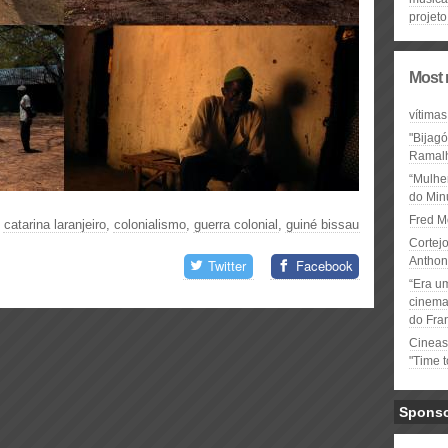
projeto
Most 
vítimas
"Bijag
Ramal
“Mulhe
do Minu
Fred M
|
catarina laranjeiro
,
colonialismo
,
guerra colonial
,
guiné bissau
Cortejo
Anthon
Twitter
Facebook
“Era u
cinema 
do Fra
Cineas
"Time 
Spons