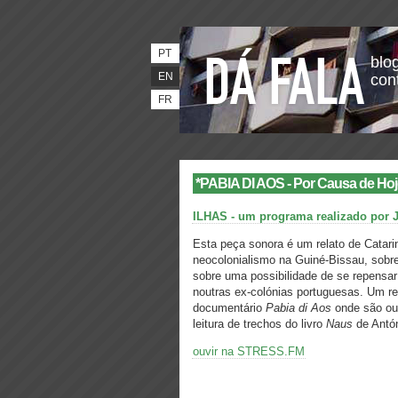
PT
blog
EN
con
FR
*PABIA DI AOS - Por Causa de Hoj
ILHAS - um programa realizado por Ju
Esta peça sonora é um relato de Catarin
neocolonialismo na Guiné-Bissau, sobre
sobre uma possibilidade de se repensa
noutras ex-colónias portuguesas. Um r
documentário
Pabia di Aos
onde são ou
leitura de trechos do livro
Naus
de Antón
ouvir na STRESS.FM