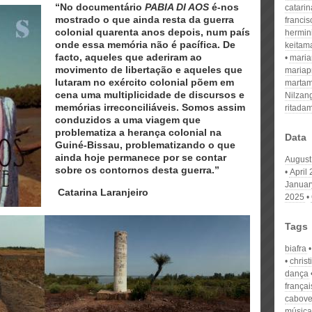
“No documentário
PABIA DI AOS
é-nos
catari
mostrado o que ainda resta da guerra
franci
colonial quarenta anos depois, num país
hermin
onde essa memória não é pacífica. De
keitam
facto, aqueles que aderiram ao
mari
movimento de libertação e aqueles que
mariap
lutaram no exército colonial põem em
martam
cena uma multiplicidade de discursos e
Nilzan
memórias irreconciliáveis. Somos assim
ritada
conduzidos a uma viagem que
problematiza a herança colonial na
Data
Guiné-Bissau, problematizando o que
ainda hoje permanece por se contar
August
sobre os contornos desta guerra.”
April
Januar
Catarina Laranjeiro
2025
Tags
biafra
christ
dança
françai
cabove
música