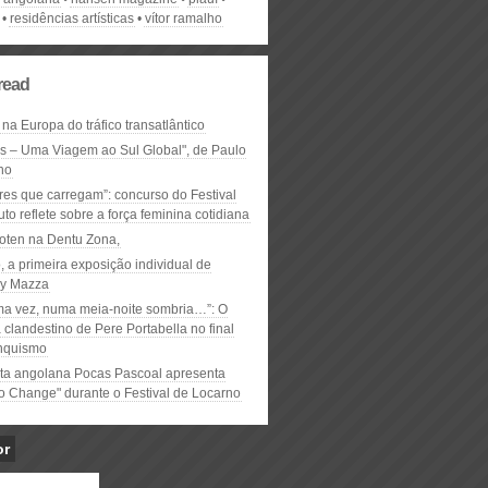
residências artísticas
vítor ramalho
read
 na Europa do tráfico transatlântico
ós – Uma Viagem ao Sul Global", de Paulo
ho
res que carregam”: concurso do Festival
to reflete sobre a força feminina cotidiana
oten na Dentu Zona,
, a primeira exposição individual de
y Mazza
ma vez, numa meia-noite sombria…”: O
clandestino de Pere Portabella no final
nquismo
ta angolana Pocas Pascoal apresenta
to Change" durante o Festival de Locarno
or