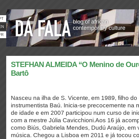
PT
blog of african
EN
contemporary culture
FR
STEFHAN ALMEIDA “O Menino de Ouro”
Bartô
Nasceu na ilha de S. Vicente, em 1989, filho do
instrumentista Baú. Inicia-se precocemente na
de idade e em 2007 participou num curso de inic
com a mestre Júlia Cavicchioni.Aos 16 já aco
como Biús, Gabriela Mendes, Dudú Araújo, em vá
música. Chegou a Lisboa em 2011 e já tocou co