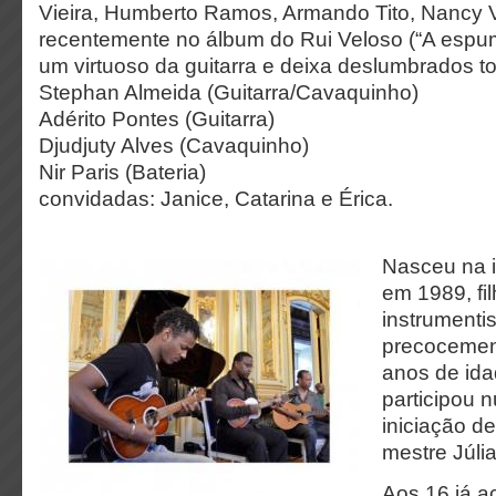
Vieira, Humberto Ramos, Armando Tito, Nancy Vi
recentemente no álbum do Rui Veloso (“A espu
um virtuoso da guitarra e deixa deslumbrados 
Stephan Almeida (Guitarra/Cavaquinho)
Adérito Pontes (Guitarra)
Djudjuty Alves (Cavaquinho)
Nir Paris (Bateria)
convidadas: Janice, Catarina e Érica.
Nasceu na i
em 1989, fi
instrumentis
precocemen
anos de id
participou 
iniciação de
mestre Júlia
Aos 16 já 