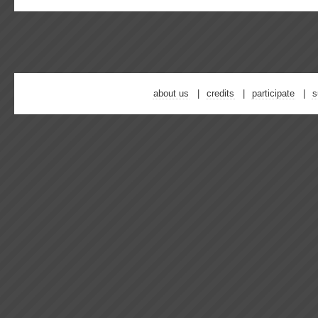
about us
credits
participate
s