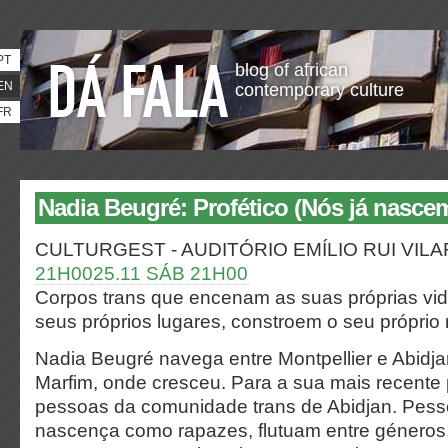
PT
blog of african
EN
contemporary culture
FR
Nadia Beugré: Profético (Nós já nasce
CULTURGEST - AUDITÓRIO EMÍLIO RUI VIL
21H00
25.11 SÁB 21H00
Corpos trans que encenam as suas próprias vid
seus próprios lugares, constroem o seu próprio
Nadia Beugré navega entre Montpellier e Abidja
Marfim, onde cresceu. Para a sua mais recente
pessoas da comunidade trans de Abidjan. Pes
nascença como rapazes, flutuam entre género