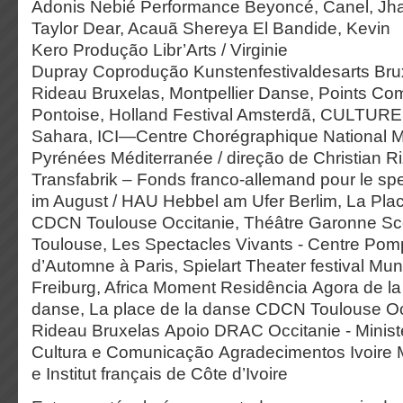
Adonis Nebié Performance Beyoncé, Canel, J
Taylor Dear, Acauã Shereya El Bandide, Kevin
Kero Produção Libr’Arts / Virginie
Dupray Coprodução Kunstenfestivaldesarts Bru
Rideau Bruxelas, Montpellier Danse, Points C
Pontoise, Holland Festival Amsterdã, CULTU
Sahara, ICI—Centre Chorégraphique National Mo
Pyrénées Méditerranée / direção de Christian R
Transfabrik – Fonds franco-allemand pour le spe
im August / HAU Hebbel am Ufer Berlim, La Pla
CDCN Toulouse Occitanie, Théâtre Garonne S
Toulouse, Les Spectacles Vivants - Centre Pomp
d’Automne à Paris, Spielart Theater festival Mu
Freiburg, Africa Moment Residência Agora de la
danse, La place de la danse CDCN Toulouse Oc
Rideau Bruxelas Apoio DRAC Occitanie - Minist
Cultura e Comunicação Agradecimentos Ivoire M
e Institut français de Côte d’Ivoire