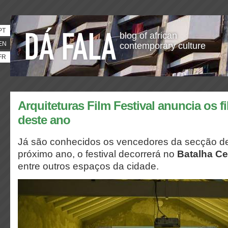
PT
blog of african
EN
contemporary culture
FR
Arquiteturas Film Festival anuncia os 
deste ano
Já são conhecidos os vencedores da secção d
próximo ano, o festival decorrerá no
Batalha Ce
entre outros espaços da cidade.