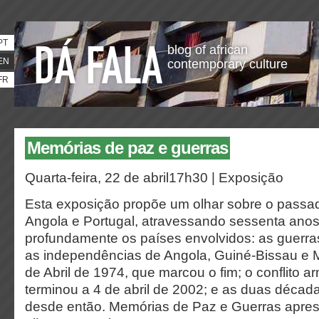
PT
blog of african
EN
contemporary culture
FR
Memórias de paz e guerras
Quarta-feira, 22 de abril17h30 | Exposição
Esta exposição propõe um olhar sobre o passad
Angola e Portugal, atravessando sessenta ano
profundamente os países envolvidos: as guerr
as independências de Angola, Guiné-Bissau e
de Abril de 1974, que marcou o fim; o conflito 
terminou a 4 de abril de 2002; e as duas décad
desde então. Memórias de Paz e Guerras apres