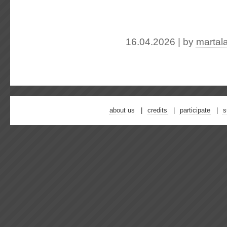
16.04.2026 | by
martal
about us
credits
participate
s