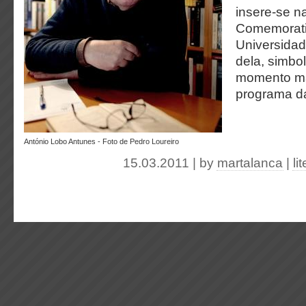
insere-se n
Comemorati
Universidad
dela, simbo
momento ma
programa da
António Lobo Antunes - Foto de Pedro Loureiro
15.03.2011 | by
martalanca
|
li