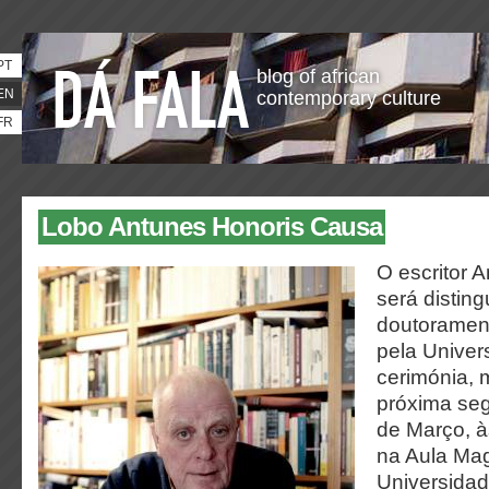
PT
blog of african
EN
contemporary culture
FR
Lobo Antunes Honoris Causa
O escritor 
será distin
doutoramen
pela Univer
cerimónia, 
próxima seg
de Março, à
na Aula Mag
Universidad