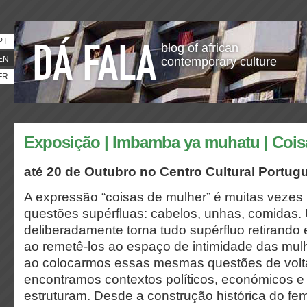
PT
blog of african
EN
contemporary culture
FR
Exposição | Imbamba ya muhatu | Cois
até 20 de Outubro no
Centro Cultural Portu
A expressão “coisas de mulher” é muitas vezes
questões supérfluas: cabelos, unhas, comidas
deliberadamente torna tudo supérfluo retirand
ao remetê-los ao espaço de intimidade das mul
ao colocarmos essas mesmas questões de volt
encontramos contextos políticos, económicos e 
estruturam. Desde a construção histórica do fe