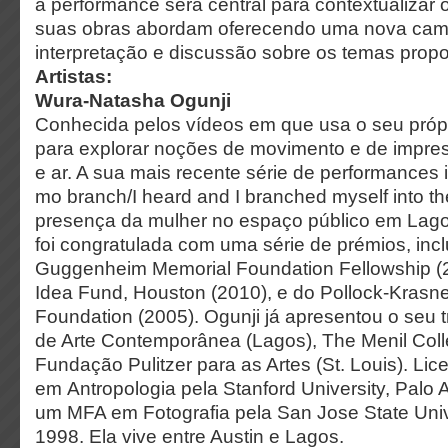
a performance será central para contextualizar
suas obras abordam oferecendo uma nova ca
interpretação e discussão sobre os temas prop
Artistas:
Wura-Natasha Ogunji
Conhecida pelos vídeos em que usa o seu próp
para explorar noções de movimento e de impres
e ar. A sua mais recente série de performances 
mo branch/I heard and I branched myself into the
presença da mulher no espaço público em Lagos,
foi congratulada com uma série de prémios, inc
Guggenheim Memorial Foundation Fellowship (2
Idea Fund, Houston (2010), e do Pollock-Krasn
Foundation (2005). Ogunji já apresentou o seu 
de Arte Contemporânea (Lagos), The Menil Coll
Fundação Pulitzer para as Artes (St. Louis). Lic
em Antropologia pela Stanford University, Palo 
um MFA em Fotografia pela San Jose State Univ
1998. Ela vive entre Austin e Lagos.